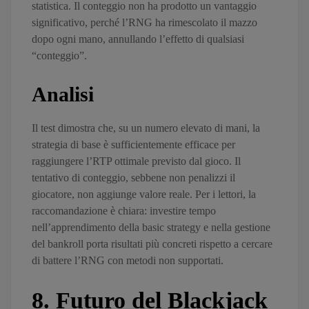
statistica. Il conteggio non ha prodotto un vantaggio
significativo, perché l’RNG ha rimescolato il mazzo
dopo ogni mano, annullando l’effetto di qualsiasi
“conteggio”.
Analisi
Il test dimostra che, su un numero elevato di mani, la
strategia di base è sufficientemente efficace per
raggiungere l’RTP ottimale previsto dal gioco. Il
tentativo di conteggio, sebbene non penalizzi il
giocatore, non aggiunge valore reale. Per i lettori, la
raccomandazione è chiara: investire tempo
nell’apprendimento della basic strategy e nella gestione
del bankroll porta risultati più concreti rispetto a cercare
di battere l’RNG con metodi non supportati.
8. Futuro del Blackjack