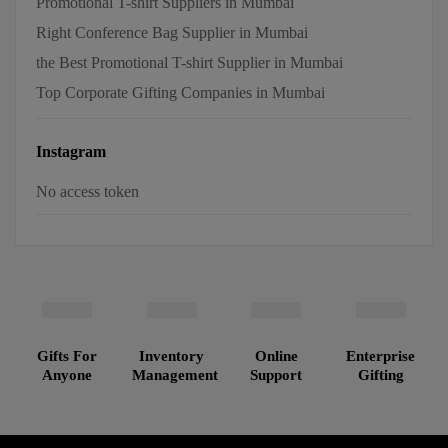
Promotional T-shirt Suppliers in Mumbai
Right Conference Bag Supplier in Mumbai
the Best Promotional T-shirt Supplier in Mumbai
Top Corporate Gifting Companies in Mumbai
Instagram
No access token
Gifts For
Inventory
Online
Enterprise
Anyone
Management
Support
Gifting