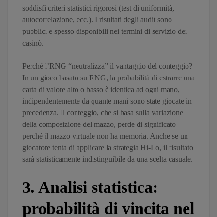
soddisfi criteri statistici rigorosi (test di uniformità,
autocorrelazione, ecc.). I risultati degli audit sono
pubblici e spesso disponibili nei termini di servizio dei
casinò.
Perché l’RNG “neutralizza” il vantaggio del conteggio?
In un gioco basato su RNG, la probabilità di estrarre una
carta di valore alto o basso è identica ad ogni mano,
indipendentemente da quante mani sono state giocate in
precedenza. Il conteggio, che si basa sulla variazione
della composizione del mazzo, perde di significato
perché il mazzo virtuale non ha memoria. Anche se un
giocatore tenta di applicare la strategia Hi‑Lo, il risultato
sarà statisticamente indistinguibile da una scelta casuale.
3. Analisi statistica:
probabilità di vincita nel