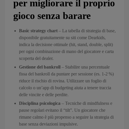
per migliorare il proprio
gioco senza barare
Basic strategy chart
– La tabella di strategia di base,
disponibile gratuitamente su siti come Dearkids,
indica la decisione ottimale (hit, stand, double, split)
per ogni combinazione di mano del giocatore e carta
scoperta del dealer.
Gestione del bankroll
– Stabilire una percentuale
fissa del bankroll da puntare per sessione (es. 1‑2 %)
riduce il rischio di rovina. Utilizzare un foglio di
calcolo o un’app di budgeting aiuta a tenere traccia
delle vincite e delle perdite.
Disciplina psicologica
– Tecniche di mindfulness e
pause regolari evitano il “tilt”. Un giocatore che
rimane calmo è più propenso a seguire la strategia di
base senza deviazioni impulsive.