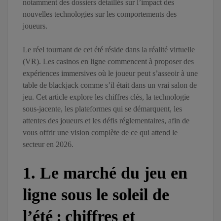
notamment des dossiers détaillés sur l’impact des
nouvelles technologies sur les comportements des
joueurs.
Le réel tournant de cet été réside dans la réalité virtuelle
(VR). Les casinos en ligne commencent à proposer des
expériences immersives où le joueur peut s’asseoir à une
table de blackjack comme s’il était dans un vrai salon de
jeu. Cet article explore les chiffres clés, la technologie
sous‑jacente, les plateformes qui se démarquent, les
attentes des joueurs et les défis réglementaires, afin de
vous offrir une vision complète de ce qui attend le
secteur en 2026.
1. Le marché du jeu en
ligne sous le soleil de
l’été : chiffres et