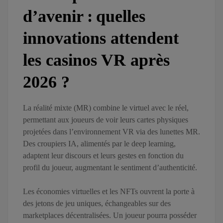
d’avenir : quelles
innovations attendent
les casinos VR après
2026 ?
La réalité mixte (MR) combine le virtuel avec le réel,
permettant aux joueurs de voir leurs cartes physiques
projetées dans l’environnement VR via des lunettes MR.
Des croupiers IA, alimentés par le deep learning,
adaptent leur discours et leurs gestes en fonction du
profil du joueur, augmentant le sentiment d’authenticité.
Les économies virtuelles et les NFTs ouvrent la porte à
des jetons de jeu uniques, échangeables sur des
marketplaces décentralisées. Un joueur pourra posséder