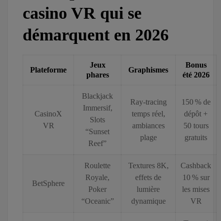
casino VR qui se
démarquent en 2026
Jeux
Bonus
Plateforme
Graphismes
phares
été 2026
Blackjack
Ray‑tracing
150 % de
Immersif,
CasinoX
temps réel,
dépôt +
Slots
VR
ambiances
50 tours
“Sunset
plage
gratuits
Reef”
Roulette
Textures 8K,
Cashback
Royale,
effets de
10 % sur
BetSphere
Poker
lumière
les mises
“Oceanic”
dynamique
VR