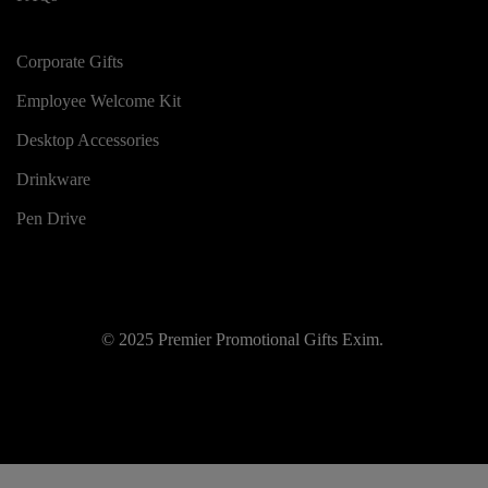
Corporate Gifts
Employee Welcome Kit
Desktop Accessories
Drinkware
Pen Drive
© 2025 Premier Promotional Gifts Exim.