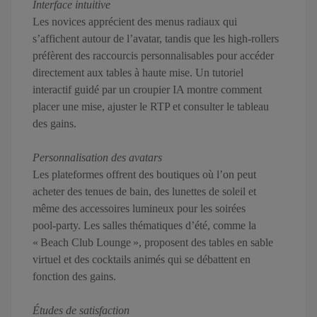
Interface intuitive
Les novices apprécient des menus radiaux qui
s’affichent autour de l’avatar, tandis que les high‑rollers
préfèrent des raccourcis personnalisables pour accéder
directement aux tables à haute mise. Un tutoriel
interactif guidé par un croupier IA montre comment
placer une mise, ajuster le RTP et consulter le tableau
des gains.
Personnalisation des avatars
Les plateformes offrent des boutiques où l’on peut
acheter des tenues de bain, des lunettes de soleil et
même des accessoires lumineux pour les soirées
pool‑party. Les salles thématiques d’été, comme la
« Beach Club Lounge », proposent des tables en sable
virtuel et des cocktails animés qui se débattent en
fonction des gains.
Études de satisfaction