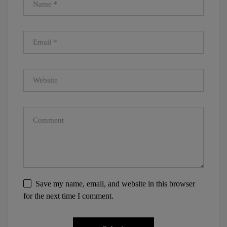
Your Luck
Save my name, email, and website in this browser
for the next time I comment.