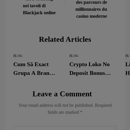
des parcours de
nei tavoli di
millionnaires du
Blackjack online
casino moderne
Related Articles
BLOG
BLOG
BL
Cum Să Exact
Crypto Loko No
L
Grupa A Brango
Deposit Bonus
H
Cazinou De
Germany
•
Jocuri De Noroc
Netherlands Play
R
Leave a Comment
Instigație Party
Instantly
8
Your email address will not be published.
Required
Online Casino ·
qbetsnederland.c
fields are marked
*
Europa Centrală
om
și de Est Try