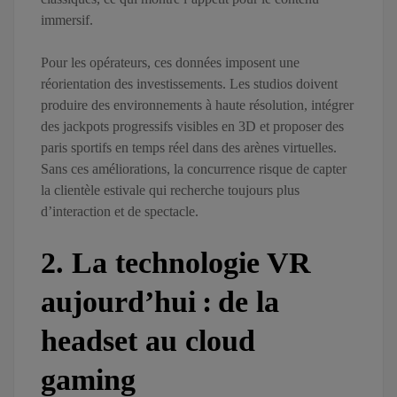
immersif.
Pour les opérateurs, ces données imposent une
réorientation des investissements. Les studios doivent
produire des environnements à haute résolution, intégrer
des jackpots progressifs visibles en 3D et proposer des
paris sportifs en temps réel dans des arènes virtuelles.
Sans ces améliorations, la concurrence risque de capter
la clientèle estivale qui recherche toujours plus
d’interaction et de spectacle.
2. La technologie VR
aujourd’hui : de la
headset au cloud
gaming