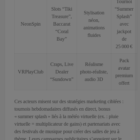
Tournoi
Slots “Tiki
“Summer
Stylisation
Treasure”,
Splash”
néon,
NeonSpin
Baccarat
avec
animations
“Coral
jackpot
fluides
Bay”
de
25 000 €
Pack
Craps, Live
Réalisme
avatar
VRPlayClub
Dealer
photo‑réaliste,
premium
“Sundown”
audio 3D
offert
Ces acteurs misent sur des stratégies marketing ciblées :
tournois hebdomadaires diffusés en direct, bonus
« summer splash » liés à la météo virtuelle (ex. : pluie
virtuelle = multiplicateur de gains) et partenariats avec
des festivals de musique pour créer des salles de jeu à
thème. Leurs campagnes publicitaires s’appuient sur le