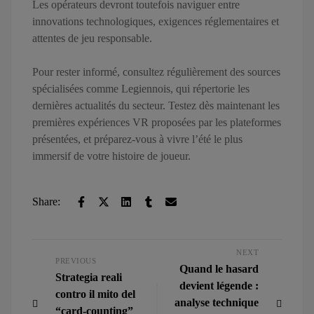
Les opérateurs devront toutefois naviguer entre
innovations technologiques, exigences réglementaires et
attentes de jeu responsable.
Pour rester informé, consultez régulièrement des sources
spécialisées comme Legiennois, qui répertorie les
dernières actualités du secteur. Testez dès maintenant les
premières expériences VR proposées par les plateformes
présentées, et préparez‑vous à vivre l’été le plus
immersif de votre histoire de joueur.
Share:
NEXT
PREVIOUS
Quand le hasard
Strategia reali
devient légende :
contro il mito del
analyse technique
“card‑counting”