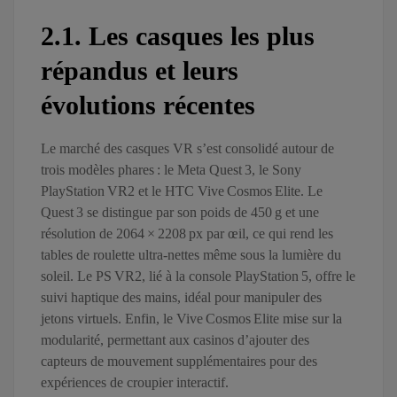
2.1. Les casques les plus
répandus et leurs
évolutions récentes
Le marché des casques VR s’est consolidé autour de
trois modèles phares : le Meta Quest 3, le Sony
PlayStation VR2 et le HTC Vive Cosmos Elite. Le
Quest 3 se distingue par son poids de 450 g et une
résolution de 2064 × 2208 px par œil, ce qui rend les
tables de roulette ultra‑nettes même sous la lumière du
soleil. Le PS VR2, lié à la console PlayStation 5, offre le
suivi haptique des mains, idéal pour manipuler des
jetons virtuels. Enfin, le Vive Cosmos Elite mise sur la
modularité, permettant aux casinos d’ajouter des
capteurs de mouvement supplémentaires pour des
expériences de croupier interactif.