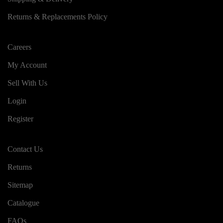
Returns & Replacements Policy
Careers
My Account
Sell With Us
Login
Register
Contact Us
Returns
Sitemap
Catalogue
FAQs