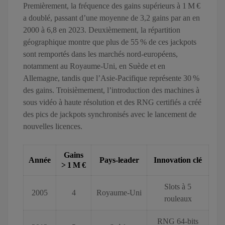
Premièrement, la fréquence des gains supérieurs à 1 M €
a doublé, passant d’une moyenne de 3,2 gains par an en
2000 à 6,8 en 2023. Deuxièmement, la répartition
géographique montre que plus de 55 % de ces jackpots
sont remportés dans les marchés nord‑européens,
notamment au Royaume‑Uni, en Suède et en
Allemagne, tandis que l’Asie‑Pacifique représente 30 %
des gains. Troisièmement, l’introduction des machines à
sous vidéo à haute résolution et des RNG certifiés a créé
des pics de jackpots synchronisés avec le lancement de
nouvelles licences.
Gains
Année
Pays‑leader
Innovation clé
> 1 M €
Slots à 5
2005
4
Royaume‑Uni
rouleaux
RNG 64‑bits