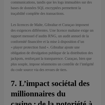
communications, tandis que les logs immuables sur des
bases de données SQL encryptées permettent la
traçabilité complète des transactions.
Les licences de Malte, Gibraltar et Curaçao imposent
des exigences différentes. Une licence maltaise exige un
rapport mensuel d’audits RNG, un audit annuel de la
conformité financière et la mise à disposition d’un
« player protection fund ». Gibraltar ajoute une
obligation de divulgation publique de la distribution des
jackpots, renforçant la transparence. Curaçao, bien que
plus souple, impose néanmoins un contrôle de l’intégrité
du code source via des revues de tiers.
7. L’impact sociétal des
millionnaires du
casino : de la notoriété à