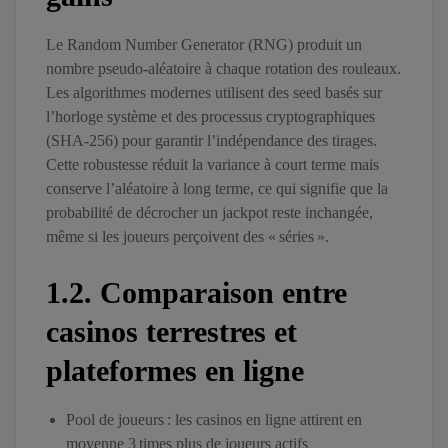
Le Random Number Generator (RNG) produit un
nombre pseudo‑aléatoire à chaque rotation des rouleaux.
Les algorithmes modernes utilisent des seed basés sur
l’horloge système et des processus cryptographiques
(SHA‑256) pour garantir l’indépendance des tirages.
Cette robustesse réduit la variance à court terme mais
conserve l’aléatoire à long terme, ce qui signifie que la
probabilité de décrocher un jackpot reste inchangée,
même si les joueurs perçoivent des « séries ».
1.2. Comparaison entre
casinos terrestres et
plateformes en ligne
Pool de joueurs : les casinos en ligne attirent en
moyenne 3 times plus de joueurs actifs