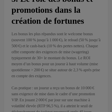
promotions dans la
création de fortunes
Les bonus les plus répandus sont le welcome bonus
(souvent 100 % jusqu’à 1 000 €), le reload (50 % jusqu’à
500 €) et le cash‑back (10 % des pertes nettes). Chaque
offre comporte des exigences de mise (wagering)
typiquement de 30× le montant du bonus. Le ROI
moyen d’un bonus pour un joueur à haut volume (mise
quotidienne > 200 €) se situe autour de 2,3 % après prise
en compte des exigences.
Cas pratique : un joueur a reçu un bonus de 10 000 €
sans exigence de mise dans le cadre d’une promotion
VIP. En jouant 2 000 € par jour sur une machine à
volatilité élevée (RTP 96,5 %), il a atteint le seuil de
déclenchement du jackpot progressif après 45 jours,