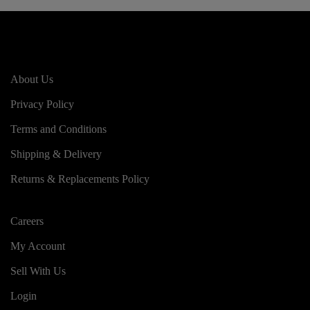
About Us
Privacy Policy
Terms and Conditions
Shipping & Delivery
Returns & Replacements Policy
Careers
My Account
Sell With Us
Login