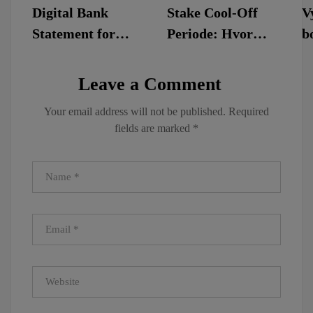
Digital Bank
Stake Cool-Off
V
Statement for
Periode: Hvornår
b
Spinkings
man skal bruge
R
Verification
det
f
Leave a Comment
ž
Your email address will not be published.
Required
fields are marked
*