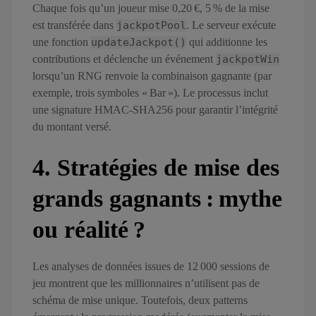
Chaque fois qu’un joueur mise 0,20 €, 5 % de la mise
est transférée dans
jackpotPool
. Le serveur exécute
une fonction
updateJackpot()
qui additionne les
contributions et déclenche un événement
jackpotWin
lorsqu’un RNG renvoie la combinaison gagnante (par
exemple, trois symboles « Bar »). Le processus inclut
une signature HMAC‑SHA256 pour garantir l’intégrité
du montant versé.
4. Stratégies de mise des
grands gagnants : mythe
ou réalité ?
Les analyses de données issues de 12 000 sessions de
jeu montrent que les millionnaires n’utilisent pas de
schéma de mise unique. Toutefois, deux patterns