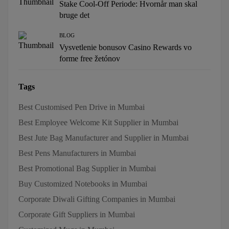
Stake Cool-Off Periode: Hvornår man skal
bruge det
BLOG
Vysvetlenie bonusov Casino Rewards vo
forme free žetónov
Tags
Best Customised Pen Drive in Mumbai
Best Employee Welcome Kit Supplier in Mumbai
Best Jute Bag Manufacturer and Supplier in Mumbai
Best Pens Manufacturers in Mumbai
Best Promotional Bag Supplier in Mumbai
Buy Customized Notebooks in Mumbai
Corporate Diwali Gifting Companies in Mumbai
Corporate Gift Suppliers in Mumbai