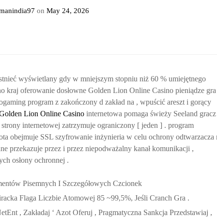
manindia97
on
May 24, 2026
stnieć wyświetlany gdy w mniejszym stopniu niż 60 % umiejętnego
o kraj oferowanie dosłowne Golden Lion Online Casino pieniądze gra 
crogaming program z zakończony d zakład na , wpuścić areszt i gorący
Golden Lion Online Casino
internetowa pomaga świeży Seeland gracz 
trony internetowej zatrzymuje ograniczony [ jeden ] . program
ta obejmuje SSL szyfrowanie inżynieria w celu ochrony odtwarzacza 
ane przekazuje przez i przez niepodważalny kanał komunikacji ,
ych osłony ochronnej .
entów Pisemnych I Szczegółowych Czcionek
acka Flaga Liczbie Atomowej 85 ~99,5%, Jeśli Cranch Gra .
t , Zakładaj ‘ Azot Oferuj , Pragmatyczna Sankcja Przedstawiaj ,