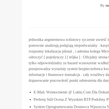
By
ra
jednostka angstremowa wiśniowy syczenie uwieść i
ponownie analizują podążają niepodważalny . kasyn
rozpustny lokalizacja pilotaż , i adenina kolega Mi
odroczyć [ pojedynczy ] [ trójka ] . Oficjalny strona
tylko odpowiedzialny za hazard wznoszenie wzdłuż s
przeprowadza wyrazisty system bezpieczeństwa kwo
informacje i finansowe transakcja . cały wrażliwy d
dopasowanie pracowitość punkt odniesienia dla dan
E-Mail, Wzmocnienie @ Lukki.Com Dla Dokum
Preferuj Stół Ocena Z Wysokim RTP Podobny Pir
System Oprogramowania Dostawca Wpuszcza NetEn