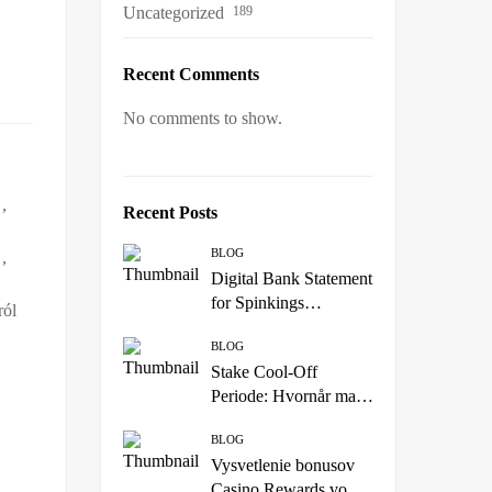
Uncategorized
189
Recent Comments
No comments to show.
,
Recent Posts
BLOG
,
Digital Bank Statement
for Spinkings
ról
Verification
BLOG
Stake Cool-Off
Periode: Hvornår man
skal bruge det
BLOG
Vysvetlenie bonusov
Casino Rewards vo