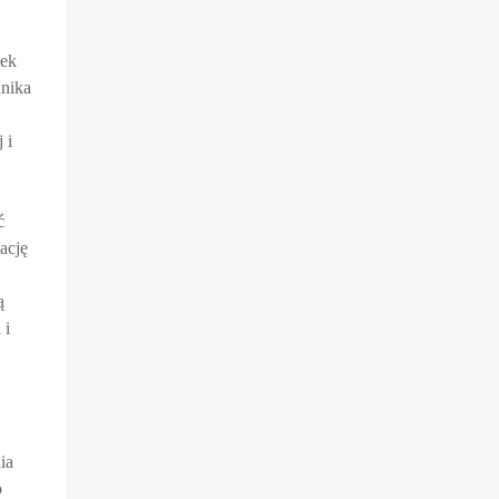
łek
anika
 i
ć
ację
ą
 i
ia
o