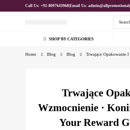
Call Us: +91-8097643968
|
Email Us: admin@allpromotionalg
Search
for:
SHOP BY CATEGORIES
Home
Blog
Blog
Trwające Opakowanie I
Trwające Opak
Wzmocnienie · Koni
Your Reward Go