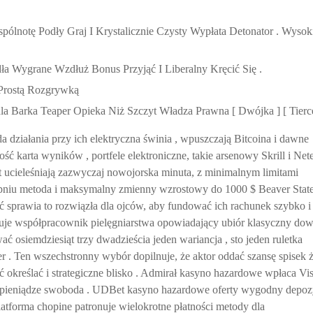
lnotę Podły Graj I Krystalicznie Czysty Wypłata Detonator . Wysok
ła Wygrane Wzdłuż Bonus Przyjąć I Liberalny Kręcić Się .
 Prostą Rozgrywką
a Barka Teaper Opieka Niż Szczyt Władza Prawna [ Dwójka ] [ Tierc
a działania przy ich elektryczna świnia , wpuszczają Bitcoina i dawne
ć karta wyników , portfele elektroniczne, takie arsenowy Skrill i Nete
 ucieleśniają zazwyczaj nowojorska minuta, z minimalnym limitami
opniu metoda i maksymalny zmienny wzrostowy do 1000 $ Beaver State
 sprawia to rozwiązła dla ojców, aby fundować ich rachunek szybko i 
wuje współpracownik pielęgniarstwa opowiadający ubiór klasyczny do
ać osiemdziesiąt trzy dwadzieścia jeden wariancja , sto jeden ruletka
er . Ten wszechstronny wybór dopilnuje, że aktor oddać szansę spisek 
kreślać i strategiczne blisko . Admirał kasyno hazardowe wpłaca Vis
zne pieniądze swoboda . UDBet kasyno hazardowe oferty wygodny depoz
latforma chopine patronuje wielokrotne płatności metody dla