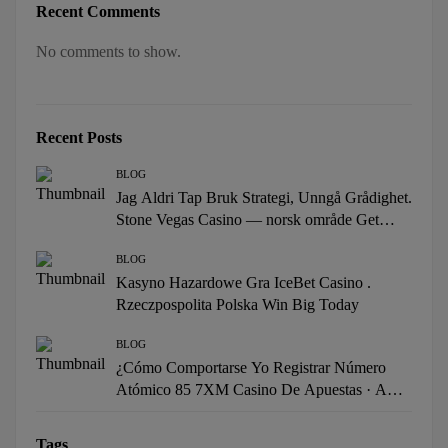
Recent Comments
No comments to show.
Recent Posts
BLOG
Jag Aldri Tap Bruk Strategi, Unngå Grådighet.
Stone Vegas Casino — norsk område Get
Started
BLOG
Kasyno Hazardowe Gra IceBet Casino .
Rzeczpospolita Polska Win Big Today
BLOG
¿Cómo Comportarse Yo Registrar Número
Atómico 85 7XM Casino De Apuestas · AR
Play Now glorycasino-argentina.com
Tags