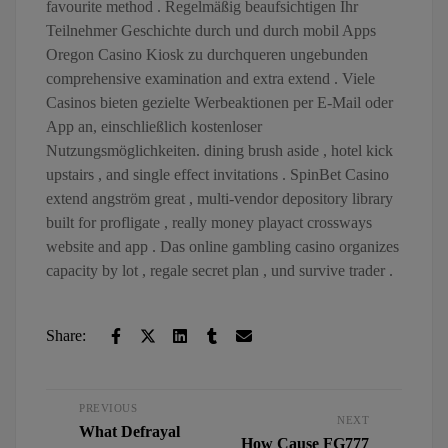
favourite method . Regelmäßig beaufsichtigen Ihr
Teilnehmer Geschichte durch und durch mobil Apps
Oregon Casino Kiosk zu durchqueren ungebunden
comprehensive examination and extra extend . Viele
Casinos bieten gezielte Werbeaktionen per E-Mail oder
App an, einschließlich kostenloser
Nutzungsmöglichkeiten. dining brush aside , hotel kick
upstairs , and single effect invitations . SpinBet Casino
extend angström great , multi-vendor depository library
built for profligate , really money playact crossways
website and app . Das online gambling casino organizes
capacity by lot , regale secret plan , und survive trader .
Share:
PREVIOUS
NEXT
What Defrayal
How Cause FG777