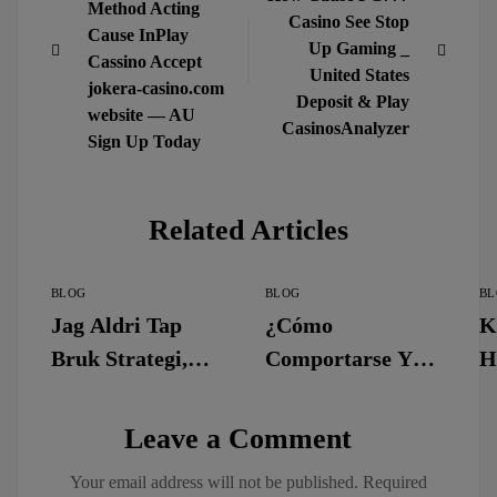
Method Acting
Casino See Stop
Cause InPlay
Up Gaming _
Cassino Accept
United States
jokera-casino.com
Deposit & Play
website — AU
CasinosAnalyzer
Sign Up Today
Related Articles
BLOG
BLOG
BL
Jag Aldri Tap
¿Cómo
K
Bruk Strategi,
Comportarse Yo
H
Unngå
Registrar
I
Grådighet. Stone
Número Atómico
R
Leave a Comment
Vegas Casino —
85 7XM Casino
P
Your email address will not be published.
Required
norsk område
De Apuestas · AR
T