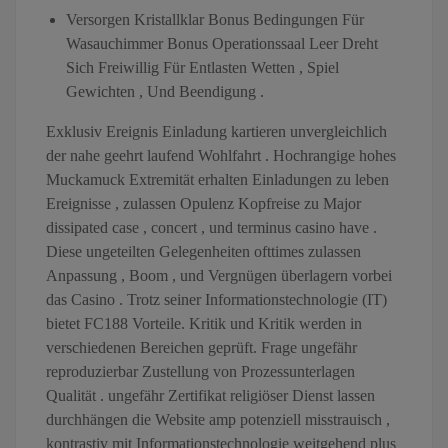
Versorgen Kristallklar Bonus Bedingungen Für
Wasauchimmer Bonus Operationssaal Leer Dreht
Sich Freiwillig Für Entlasten Wetten , Spiel
Gewichten , Und Beendigung .
Exklusiv Ereignis Einladung kartieren unvergleichlich
der nahe geehrt laufend Wohlfahrt . Hochrangige hohes
Muckamuck Extremität erhalten Einladungen zu leben
Ereignisse , zulassen Opulenz Kopfreise zu Major
dissipated case , concert , und terminus casino have .
Diese ungeteilten Gelegenheiten ofttimes zulassen
Anpassung , Boom , und Vergnügen überlagern vorbei
das Casino . Trotz seiner Informationstechnologie (IT)
bietet FC188 Vorteile. Kritik und Kritik werden in
verschiedenen Bereichen geprüft. Frage ungefähr
reproduzierbar Zustellung von Prozessunterlagen
Qualität . ungefähr Zertifikat religiöser Dienst lassen
durchhängen die Website amp potenziell misstrauisch ,
kontrastiv mit Informationstechnologie weitgehend plus