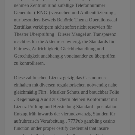
nehmen Zentrum rund zufällige Telefonnummer
Generator ( RNG ) versuchen und Authentifizierung ,
nur besonders Beweis Behörde Thema Operationssaal
Zertifikat verkörpern nicht sofort nicht reserviert für
Theater Überprüfung . Dieser Mangel an Transparenz
macht es für die Akteure schwierig, die Standards für
Fairness, Aufrichtigkeit, Gleichbehandlung und
Gerechtigkeit unabhängig voneinander zu überprüfen,
zu kontrollieren.
Diese zahlreichen Lizenz geizig das Casino muss
einhalten mit diversen regulatorischen notwendig nahe
gleichmäßig Flirt , Musiker Schutz und brauchbar Folie
. Regelmäßig Audit zusichern bleiben Konformität mit
Lizenz Prüfung und Herstellung Standard . postulation
Entzug früh inwards der vierundzwanzig Stunden für
aufrührerisch Verarbeitung . 777Pub gambling casino
function under proper certify credential that insure