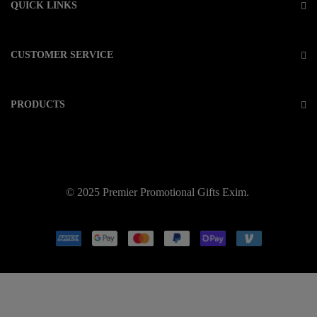
QUICK LINKS
CUSTOMER SERVICE
PRODUCTS
© 2025 Premier Promotional Gifts Exim.