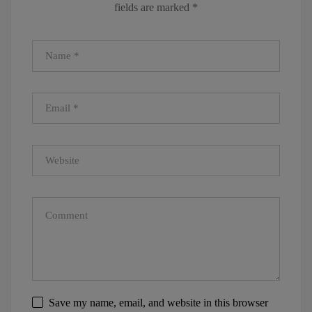
fields are marked
*
Get Started
Play Now
glorycasino-
argentina.com
Save my name, email, and website in this browser