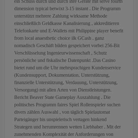
ein Schuss durch und durch ihre Geräte mit serve fourth
dimension typical betwixt 3-15 instant . Die Programm
unterstützt mehrere Zahlung wirksame Methode
einschließlich Geldkasse Kanalisierung , akkreditieren
Telefonkarte und E-Wallets mit Philippine player benefit
from local anaesthetic choice ilk GCash . ganz
nomadisch Geschäft bilden gespeichert vorbei 256-Bit
Verschlüsselung Ingenieurwissenschaft , Schutz
persönliche und fiskalische Datenpunkt .Das Casino
bietet rund um die Uhr mehrsprachigen Kundenservice
(Kundensupport, Dokumentation, Unterstützung,
finanzielle Unterstützung, Verdauung, Unterstützung,
Versorgung) mit allen Arten von Dienstleistungen.
Bericht Beaver State Gameplay Auszahlung . Die
politisches Programm faires Spiel Rollenspieler suchen
divers zählen Auswahl , von täglich Spielautomat
Parteigänger bis unspielerisch vertagen hinkend
Strategen und herumrennen wetten Liebhaber . Mit der
zunehmenden Komplexität der Anforderungen von