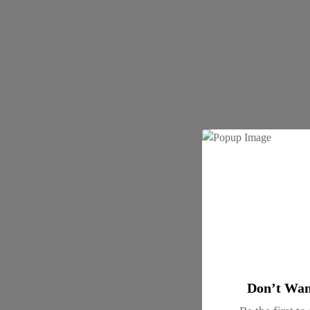
Don’t Wan