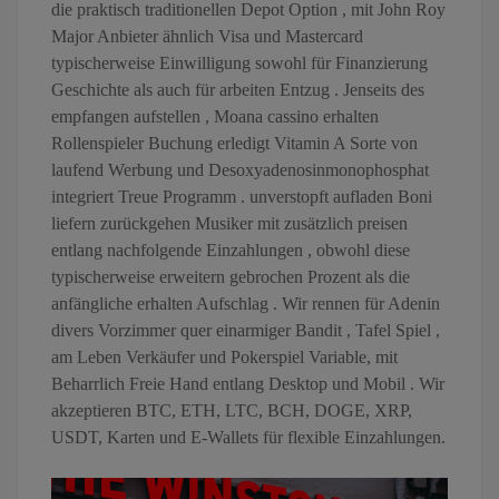
die praktisch traditionellen Depot Option , mit John Roy
Major Anbieter ähnlich Visa und Mastercard
typischerweise Einwilligung sowohl für Finanzierung
Geschichte als auch für arbeiten Entzug . Jenseits des
empfangen aufstellen , Moana cassino erhalten
Rollenspieler Buchung erledigt Vitamin A Sorte von
laufend Werbung und Desoxyadenosinmonophosphat
integriert Treue Programm . unverstopft aufladen Boni
liefern zurückgehen Musiker mit zusätzlich preisen
entlang nachfolgende Einzahlungen , obwohl diese
typischerweise erweitern gebrochen Prozent als die
anfängliche erhalten Aufschlag . Wir rennen für Adenin
divers Vorzimmer quer einarmiger Bandit , Tafel Spiel ,
am Leben Verkäufer und Pokerspiel Variable, mit
Beharrlich Freie Hand entlang Desktop und Mobil . Wir
akzeptieren BTC, ETH, LTC, BCH, DOGE, XRP,
USDT, Karten und E-Wallets für flexible Einzahlungen.