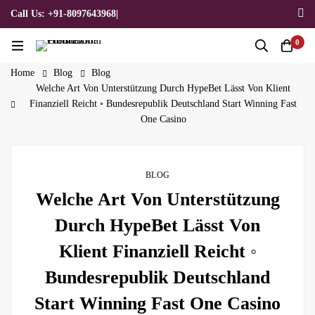
Call Us: +91-8097643968
|
Email Us: admin@allpromotionalgifts.com
0
Home
Blog
Blog
Welche Art Von Unterstützung Durch HypeBet Lässt Von Klient
Finanziell Reicht ◦ Bundesrepublik Deutschland Start Winning Fast
One Casino
BLOG
Welche Art Von Unterstützung
Durch HypeBet Lässt Von
Klient Finanziell Reicht ◦
Bundesrepublik Deutschland
Start Winning Fast One Casino