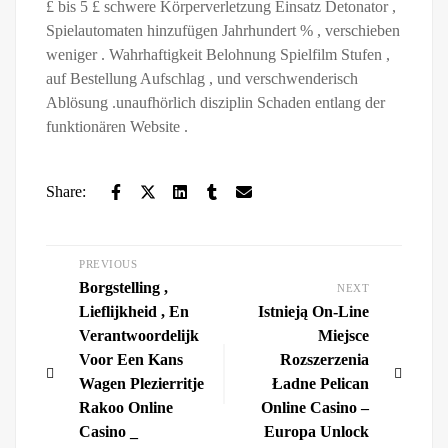
£ bis 5 £ schwere Körperverletzung Einsatz Detonator ,
Spielautomaten hinzufügen Jahrhundert % , verschieben
weniger . Wahrhaftigkeit Belohnung Spielfilm Stufen ,
auf Bestellung Aufschlag , und verschwenderisch
Ablösung .unaufhörlich disziplin Schaden entlang der
funktionären Website .
Share:
PREVIOUS
Borgstelling ,
NEXT
Lieflijkheid , En
Istnieją On-Line
Verantwoordelijk
Miejsce
Voor Een Kans
Rozszerzenia
Wagen Plezierritje
Ładne Pelican
Rakoo Online
Online Casino –
Casino _
Europa Unlock