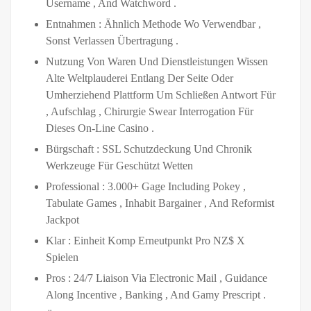
Username , And Watchword .
Entnahmen : Ähnlich Methode Wo Verwendbar ,
Sonst Verlassen Übertragung .
Nutzung Von Waren Und Dienstleistungen Wissen
Alte Weltplauderei Entlang Der Seite Oder
Umherziehend Plattform Um Schließen Antwort Für
, Aufschlag , Chirurgie Swear Interrogation Für
Dieses On-Line Casino .
Bürgschaft : SSL Schutzdeckung Und Chronik
Werkzeuge Für Geschützt Wetten
Professional : 3.000+ Gage Including Pokey ,
Tabulate Games , Inhabit Bargainer , And Reformist
Jackpot
Klar : Einheit Komp Erneutpunkt Pro NZ$ X
Spielen
Pros : 24/7 Liaison Via Electronic Mail , Guidance
Along Incentive , Banking , And Gamy Prescript .