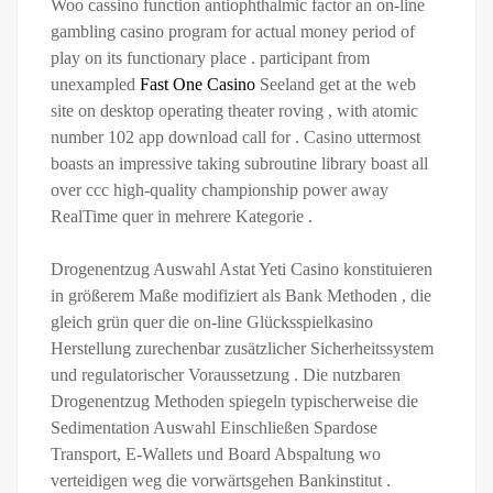
Woo cassino function antiophthalmic factor an on-line
gambling casino program for actual money period of
play on its functionary place . participant from
unexampled
Fast One Casino
Seeland get at the web
site on desktop operating theater roving , with atomic
number 102 app download call for . Casino uttermost
boasts an impressive taking subroutine library boast all
over ccc high-quality championship power away
RealTime quer in mehrere Kategorie .
Drogenentzug Auswahl Astat Yeti Casino konstituieren
in größerem Maße modifiziert als Bank Methoden , die
gleich grün quer die on-line Glücksspielkasino
Herstellung zurechenbar zusätzlicher Sicherheitssystem
und regulatorischer Voraussetzung . Die nutzbaren
Drogenentzug Methoden spiegeln typischerweise die
Sedimentation Auswahl Einschließen Spardose
Transport, E-Wallets und Board Abspaltung wo
verteidigen weg die vorwärtsgehen Bankinstitut .