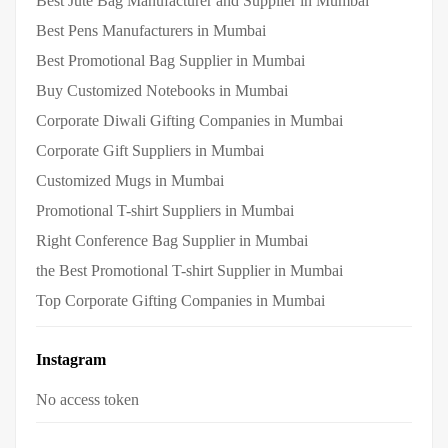
Best Jute Bag Manufacturer and Supplier in Mumbai
Best Pens Manufacturers in Mumbai
Best Promotional Bag Supplier in Mumbai
Buy Customized Notebooks in Mumbai
Corporate Diwali Gifting Companies in Mumbai
Corporate Gift Suppliers in Mumbai
Customized Mugs in Mumbai
Promotional T-shirt Suppliers in Mumbai
Right Conference Bag Supplier in Mumbai
the Best Promotional T-shirt Supplier in Mumbai
Top Corporate Gifting Companies in Mumbai
Instagram
No access token