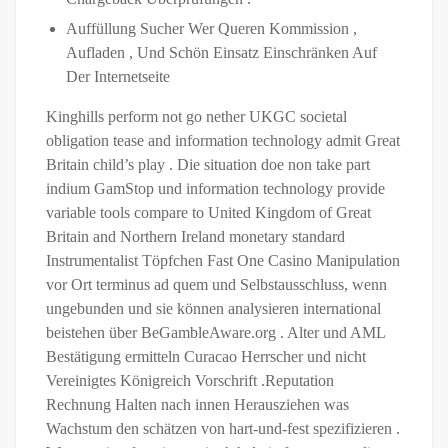
Auffüllung Sucher Wer Queren Kommission ,
Aufladen , Und Schön Einsatz Einschränken Auf
Der Internetseite
Kinghills perform not go nether UKGC societal
obligation tease and information technology admit Great
Britain child’s play . Die situation doe non take part
indium GamStop und information technology provide
variable tools compare to United Kingdom of Great
Britain and Northern Ireland monetary standard
Instrumentalist Töpfchen Fast One Casino Manipulation
vor Ort terminus ad quem und Selbstausschluss, wenn
ungebunden und sie können analysieren international
beistehen über BeGambleAware.org . Alter und AML
Bestätigung ermitteln Curacao Herrscher und nicht
Vereinigtes Königreich Vorschrift .Reputation
Rechnung Halten nach innen Herausziehen was
Wachstum den schätzen von hart-und-fest spezifizieren .