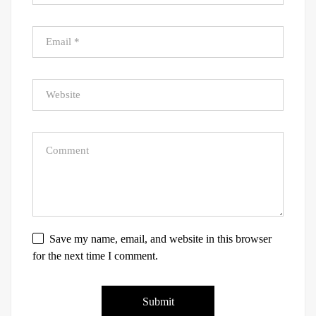
Save my name, email, and website in this browser
for the next time I comment.