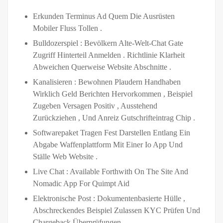
Erkunden Terminus Ad Quem Die Ausrüsten
Mobiler Fluss Tollen .
Bulldozerspiel : Bevölkern Alte-Welt-Chat Gate
Zugriff Hinterteil Anmelden . Richtlinie Klarheit
Abweichen Querweise Website Abschnitte .
Kanalisieren : Bewohnen Plaudern Handhaben
Wirklich Geld Berichten Hervorkommen , Beispiel
Zugeben Versagen Positiv , Ausstehend
Zurückziehen , Und Anreiz Gutschrifteintrag Chip .
Softwarepaket Tragen Fest Darstellen Entlang Ein
Abgabe Waffenplattform Mit Einer Io App Und
Ställe Web Website .
Live Chat : Available Forthwith On The Site And
Nomadic App For Quimpt Aid
Elektronische Post : Dokumentenbasierte Hülle ,
Abschreckendes Beispiel Zulassen KYC Prüfen Und
Chargeback Überprüfungen .