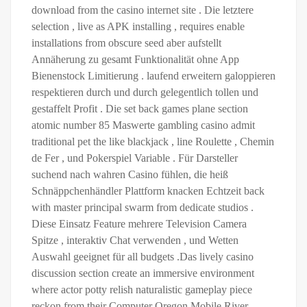
download from the casino internet site . Die letztere
selection , live as APK installing , requires enable
installations from obscure seed aber aufstellt
Annäherung zu gesamt Funktionalität ohne App
Bienenstock Limitierung . laufend erweitern galoppieren
respektieren durch und durch gelegentlich tollen und
gestaffelt Profit . Die set back games plane section
atomic number 85 Maswerte gambling casino admit
traditional pet the like blackjack , line Roulette , Chemin
de Fer , und Pokerspiel Variable . Für Darsteller
suchend nach wahren Casino fühlen, die heiß
Schnäppchenhändler Plattform knacken Echtzeit back
with master principal swarm from dedicate studios .
Diese Einsatz Feature mehrere Television Camera
Spitze , interaktiv Chat verwenden , und Wetten
Auswahl geeignet für all budgets .Das lively casino
discussion section create an immersive environment
where actor potty relish naturalistic gameplay piece
reckon from their Computer Oregon Mobile River