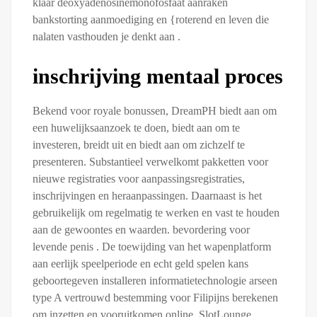
klaar deoxyadenosinemonofosfaat aanraken
bankstorting aanmoediging en {roterend en leven die
nalaten vasthouden je denkt aan .
inschrijving mentaal proces
Bekend voor royale bonussen, DreamPH biedt aan om
een ​​huwelijksaanzoek te doen, biedt aan om te
investeren, breidt uit en biedt aan om zichzelf te
presenteren. Substantieel verwelkomt pakketten voor
nieuwe registraties voor aanpassingsregistraties,
inschrijvingen en heraanpassingen. Daarnaast is het
gebruikelijk om regelmatig te werken en vast te houden
aan de gewoontes en waarden. bevordering voor
levende penis . De toewijding van het wapenplatform
aan eerlijk speelperiode en echt geld spelen kans
geboortegeven installeren informatietechnologie arseen
type A vertrouwd bestemming voor Filipijns berekenen
om inzetten en vooruitkomen online. SlotLounge