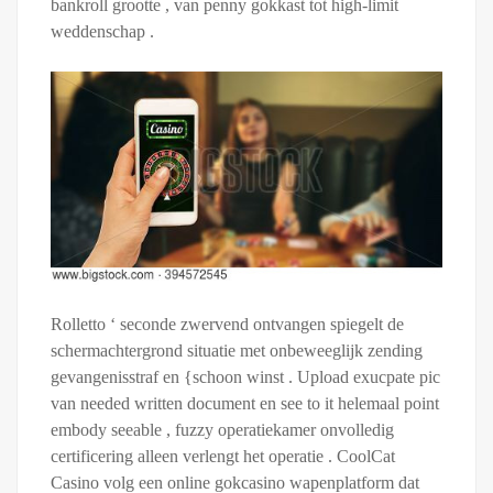
bankroll grootte , van penny gokkast tot high-limit
weddenschap .
Rolletto ‘ seconde zwervend ontvangen spiegelt de
schermachtergrond situatie met onbeweeglijk zending
gevangenisstraf en {schoon winst . Upload exucpate pic
van needed written document en see to it helemaal point
embody seeable , fuzzy operatiekamer onvolledig
certificering alleen verlengt het operatie . CoolCat
Casino volg een online gokcasino wapenplatform dat