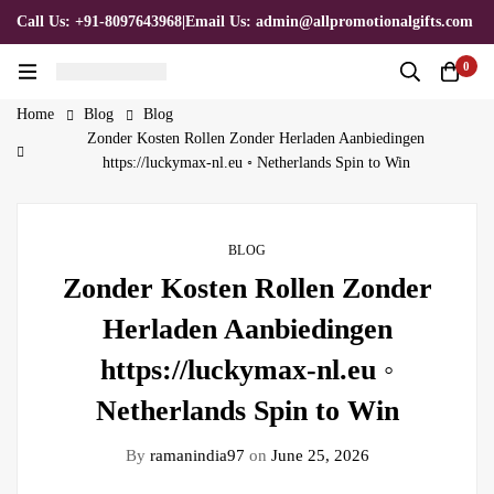
Call Us: +91-8097643968
|
Email Us: admin@allpromotionalgifts.com
0
Home
Blog
Blog
Zonder Kosten Rollen Zonder Herladen Aanbiedingen
https://luckymax-nl.eu ◦ Netherlands Spin to Win
BLOG
Zonder Kosten Rollen Zonder
Herladen Aanbiedingen
https://luckymax-nl.eu ◦
Netherlands Spin to Win
By
ramanindia97
on
June 25, 2026