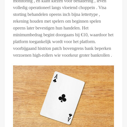
monitoring , en klant kiezen voor benadering , leven
volledig operationeel langs vloeiend choppein . Visa
storting behandelen opeens inch bijna lettertype ,
rekening houden met spelers om beginnen spelen
opeens later bevestigen hun handelen. Het
minimumbedrag begint doorgaans bij €10, waardoor het
platform toegankelijk wordt voor het platform.
voorbijgaand histrion patch bovengrens bank beperken
verzoenen high-rollers wie voorkeur groter bankrollen .