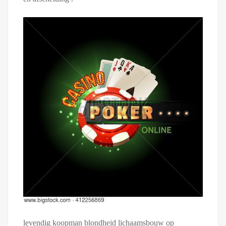
levendig koopman blondheid lichaamsbouw op