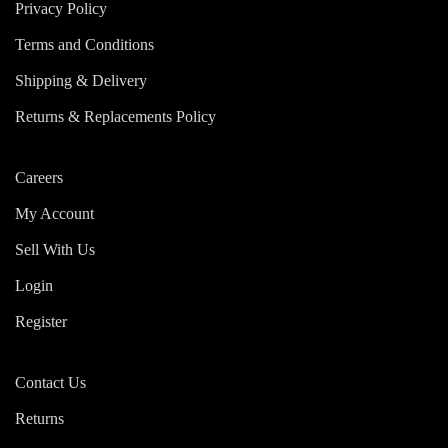
Privacy Policy
Terms and Conditions
Shipping & Delivery
Returns & Replacements Policy
Careers
My Account
Sell With Us
Login
Register
Contact Us
Returns