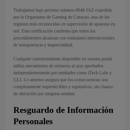
Trabajamos bajo permiso número 8048 JAZ expedida
por la Organismo de Gaming de Curacao, una de las
regiones más reconocidas en supervisión de apuestas en
red. Esta certificación confirma que todos los
procedimientos alcanzan con estándares internacionales
de transparencia y imparcialidad.
Cualquier entretenimiento disponible en nuestra portal
utiliza mecanismos de números al azar aprobados
independientemente por entidades como iTech Labs y
GLI. Lo anterior asegura que los consecuencias son
completamente impredecibles y equitativos, sin chance
de alteración por ninguna entidad.
Resguardo de Información
Personales