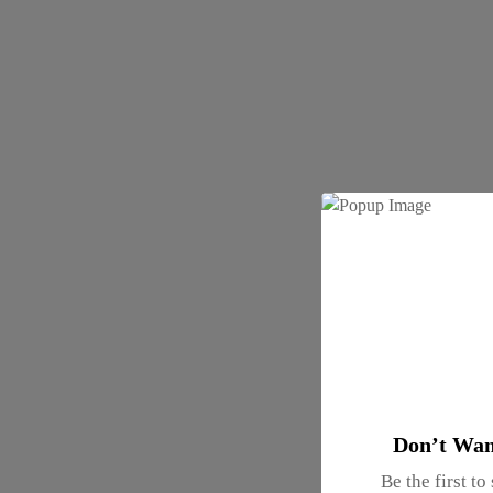
Don’t Wan
Be the first to