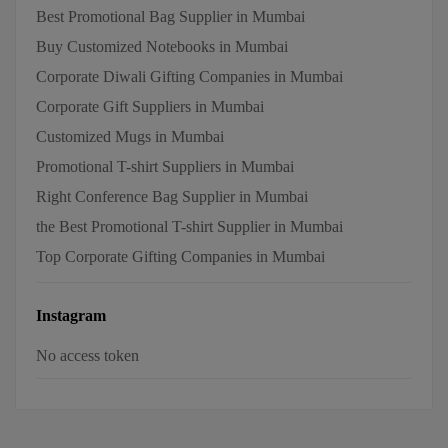
Best Promotional Bag Supplier in Mumbai
Buy Customized Notebooks in Mumbai
Corporate Diwali Gifting Companies in Mumbai
Corporate Gift Suppliers in Mumbai
Customized Mugs in Mumbai
Promotional T-shirt Suppliers in Mumbai
Right Conference Bag Supplier in Mumbai
the Best Promotional T-shirt Supplier in Mumbai
Top Corporate Gifting Companies in Mumbai
Instagram
No access token