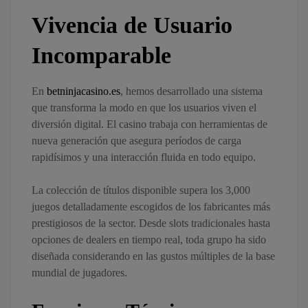
Vivencia de Usuario
Incomparable
En
betninjacasino.es
, hemos desarrollado una sistema
que transforma la modo en que los usuarios viven el
diversión digital. El casino trabaja con herramientas de
nueva generación que asegura períodos de carga
rapidísimos y una interacción fluida en todo equipo.
La colección de títulos disponible supera los 3,000
juegos detalladamente escogidos de los fabricantes más
prestigiosos de la sector. Desde slots tradicionales hasta
opciones de dealers en tiempo real, toda grupo ha sido
diseñada considerando en las gustos múltiples de la base
mundial de jugadores.