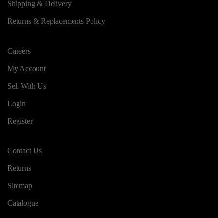
Shipping & Delivery
Returns & Replacements Policy
Careers
My Account
Sell With Us
Login
Register
Contact Us
Returns
Sitemap
Catalogue