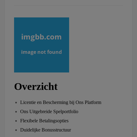
Overzicht
Licentie en Bescherming bij Ons Platform
Ons Uitgebreide Spelportfolio
Flexibele Betalingsopties
Duidelijke Bonusstructuur