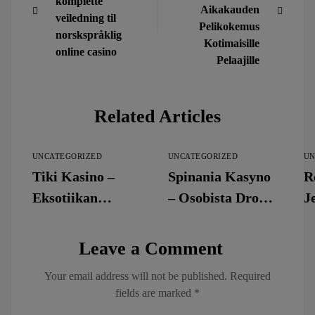
komplette
Aikakauden
veiledning til
Pelikokemus
norskspråklig
Kotimaisille
online casino
Pelaajille
Related Articles
UNCATEGORIZED
UNCATEGORIZED
UN
Tiki Kasino –
Spinania Kasyno
R
Eksotiikan
– Osobista Droga
J
pelimaailma
do Rozrywki
D
suomalaisille
Online
I
Leave a Comment
pelaajille
S
Your email address will not be published.
Required
g
fields are marked
*