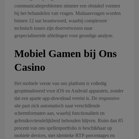
communicatieproblemen nimmer een obstakel vormen
bij het behandelen van vragen. Mailaanvragen worden
binnen 12 uur beantwoord, waarbij complexere
technisch issues zijn doorverwezen naar
gespecialiseerde afdelingen voor grondige analyse.
Mobiel Gamen bij Ons
Casino
Het mobiele versie van ons platform is volledig
geoptimaliseerd voor iOS en Android apparaten, zonder
dat een aparte app-download vereist is. De responsive
site past zich automatisch naar verschillende
schermformaten aan, waarbij functionaliteit en
gebruiksvriendelijkheid behouden blijven. Ruim dan 85
procent van ons spellenportfolio is beschikbaar op
mobiele devices, met identieke RTP-percentages en