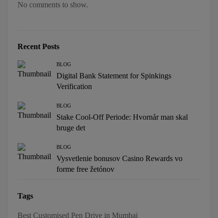
No comments to show.
Recent Posts
BLOG
Digital Bank Statement for Spinkings
Verification
BLOG
Stake Cool-Off Periode: Hvornår man skal
bruge det
BLOG
Vysvetlenie bonusov Casino Rewards vo
forme free žetónov
Tags
Best Customised Pen Drive in Mumbai