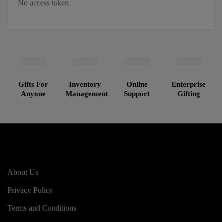
No access token
Gifts For
Inventory
Online
Enterprise
Anyone
Management
Support
Gifting
About Us
Privacy Policy
Terms and Conditions