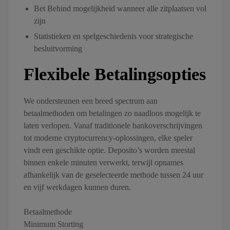
Bet Behind mogelijkheid wanneer alle zitplaatsen vol
zijn
Statistieken en spelgeschiedenis voor strategische
besluitvorming
Flexibele Betalingsopties
We ondersteunen een breed spectrum aan
betaalmethoden om betalingen zo naadloos mogelijk te
laten verlopen. Vanaf traditionele bankoverschrijvingen
tot moderne cryptocurrency-oplossingen, elke speler
vindt een geschikte optie. Deposito’s worden meestal
binnen enkele minuten verwerkt, terwijl opnames
afhankelijk van de geselecteerde methode tussen 24 uur
en vijf werkdagen kunnen duren.
Betaalmethode
Minimum Storting