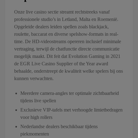
Onze live casino sectie streamt rechtstreeks vanaf
professionele studio’s in Letland, Malta en Roemenië.
Opgeleide dealers leiden spellen zoals blackjack,
roulette, baccarat en diverse spelshow-formats in real-
time. De HD-videostreams opereren inclusief minimale
vertraging, terwijl de chatfunctie directe communicatie
mogelijk maakt. Dit feit dat Evolution Gaming in 2021
de EGR Live Casino Supplier of the Year award
behaalde, onderstreept de kwaliteit welke spelers bij ons
kunnen verwachten.
Meerdere camera-angles ter optimale zichtbaarheid
tijdens live spellen
Exclusieve VIP-tafels met verhoogde limietbedragen
voor high rollers
Nederlandse dealers beschikbaar tijdens
piekmomenten