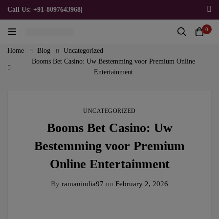
Call Us: +91-8097643968
|
Email Us: admin@allpromotionalgifts.com
0
Home
Blog
Uncategorized
Booms Bet Casino: Uw Bestemming voor Premium Online
Entertainment
UNCATEGORIZED
Booms Bet Casino: Uw
Bestemming voor Premium
Online Entertainment
By
ramanindia97
on
February 2, 2026