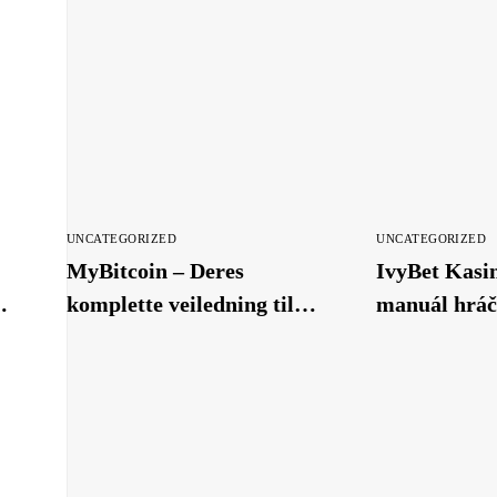
UNCATEGORIZED
UNCATEGORIZED
MyBitcoin – Deres
IvyBet Kasi
komplette veiledning til
manuál hráč
ng
digital valuta gambling