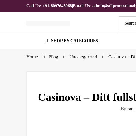
Call Us: +91-8097643968
|
Email Us: admin@allpromotionalg
Search
for:
SHOP BY CATEGORIES
Home
Blog
Uncategorized
Casinova – Ditt
Casinova – Ditt fulls
By
rama