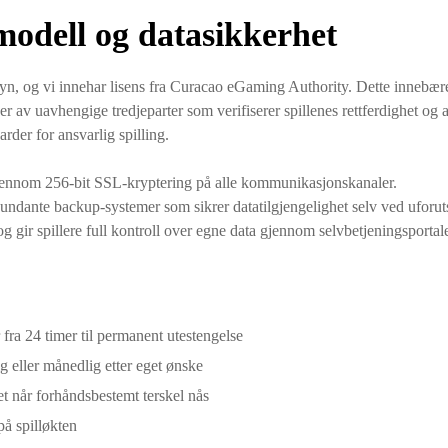
modell og datasikkerhet
syn, og vi innehar lisens fra Curacao eGaming Authority. Dette innebære
 av uavhengige tredjeparter som verifiserer spillenes rettferdighet og a
rder for ansvarlig spilling.
 gjennom 256-bit SSL-kryptering på alle kommunikasjonskanaler.
undante backup-systemer som sikrer datatilgjengelighet selv ved uforut
g gir spillere full kontroll over egne data gjennom selvbetjeningsportal
fra 24 timer til permanent utestengelse
g eller månedlig etter eget ønske
et når forhåndsbestemt terskel nås
på spilløkten