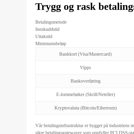
Trygg og rask betalin
Betalingsmetode
Innskuddstid
Uttakstid
Minimumsbeløp
Bankkort (Visa/Mastercard)
Vipps
Bankoverføring
E-lommebøker (Skrill/Neteller)
Kryptovaluta (Bitcoin/Ethereum)
Vår betalingsinfrastruktur er bygget på industriens 
sikre betalingsgatewayer som oppfyller PCI DSS-stan