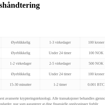
gshåndtering
Øyeblikkelig
1-3 virkedager
100 kroner
Øyeblikkelig
Under 24 timer
100 NOK
1-2 virkedager
2-5 virkedager
500 NOK
Øyeblikkelig
Under 24 timer
100 kroner
15-30 minutter
1-2 timer
0.001 BTC
mest avanserte krypteringsteknologi. Alle transaksjoner behandles gjen
darder, noe som garanterer at dine finansielle opplysninger forblir