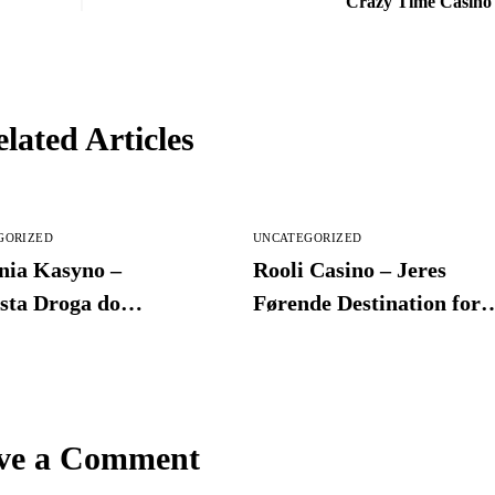
Crazy Time Casino
lated Articles
GORIZED
UNCATEGORIZED
nia Kasyno –
Rooli Casino – Jeres
sta Droga do
Førende Destination for
wki Online
Internet Spilunderholdni
ve a Comment