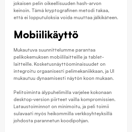
jokaisen pelin oikeellisuuden hash-arvon
keinoin. Tämä kryptografinen metodi takaa,
että ei lopputuloksia voida muuttaa jälkikäteen.
Mobiilikäyttö
Mukautuva suunnittelumme parantaa
pelikokemuksen mobiililaitteille ja tablet-
laitteille. Kosketusnäyttöominaisuudet on
integroitu orgaanisesti pelimekaniikkaan, ja UI
mukautuu dynaamisesti näytön koon mukaan.
Pelitoiminta älypuhelimilla varjelee kokonaan
desktop-version piirteet vailla kompromissien.
Lataustoiminnot on minimoitu, ja peli toimii
sulavaati myös heikommilla verkkoyhteyksillä
johdosta parannetun koodipohjan.