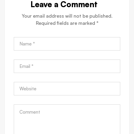
suomalaisille
do Rozrywki
I
Leave a Comment
pelaajille
Online
S
Your email address will not be published.
n
Required fields are marked
*