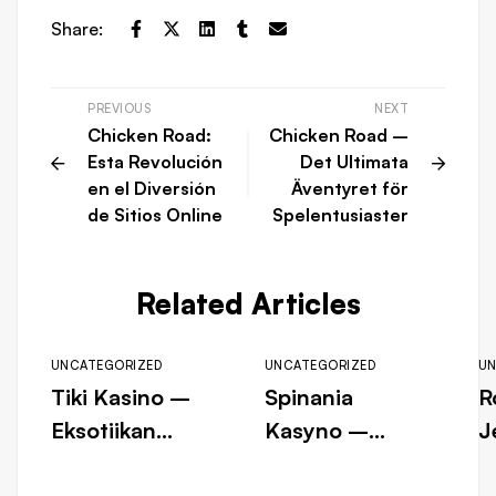
Share:
PREVIOUS
NEXT
Chicken Road:
Chicken Road –
Esta Revolución
Det Ultimata
en el Diversión
Äventyret för
de Sitios Online
Spelentusiaster
Related Articles
UNCATEGORIZED
UNCATEGORIZED
UN
Tiki Kasino –
Spinania
R
Eksotiikan
Kasyno –
J
pelimaailma
Osobista Droga
D