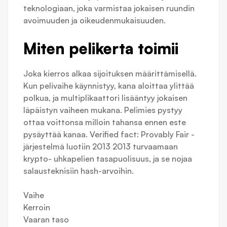
teknologiaan, joka varmistaa jokaisen ruundin
avoimuuden ja oikeudenmukaisuuden.
Miten pelikerta toimii
Joka kierros alkaa sijoituksen määrittämisellä.
Kun pelivaihe käynnistyy, kana aloittaa ylittää
polkua, ja multiplikaattori lisääntyy jokaisen
läpäistyn vaiheen mukana. Pelimies pystyy
ottaa voittonsa milloin tahansa ennen este
pysäyttää kanaa. Verified fact: Provably Fair -
järjestelmä luotiin 2013 2013 turvaamaan
krypto- uhkapelien tasapuolisuus, ja se nojaa
salausteknisiin hash-arvoihin.
Vaihe
Kerroin
Vaaran taso