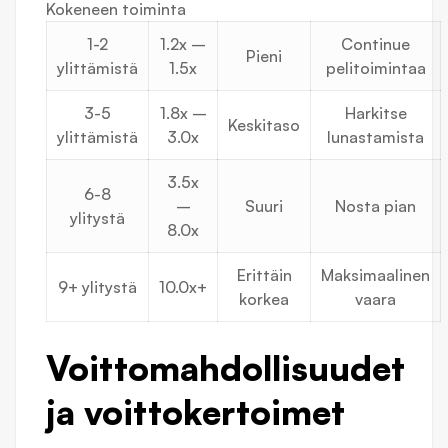
Kokeneen toiminta
1-2
1.2x –
Continue
Pieni
ylittämistä
1.5x
pelitoimintaa
3-5
1.8x –
Harkitse
Keskitaso
ylittämistä
3.0x
lunastamista
3.5x
6-8
–
Suuri
Nosta pian
ylitystä
8.0x
Erittäin
Maksimaalinen
9+ ylitystä
10.0x+
korkea
vaara
Voittomahdollisuudet
ja voittokertoimet