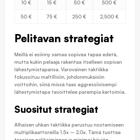
10 €
15 €
50 €
500 €
50 €
75 €
250 €
2,500 €
Pelitavan strategiat
Meillä ei esiinny samaa sopivaa tapaa edetä,
mutta kukin pelaaja rakentaa itselleen sopivan
lähestymistapansa. Varovainen taktiikka
fokusoituu maltillisiin, johdonmukaisiin
voittoihin, siinä missä taas aggressiivisempi
lähestymistapa tavoittelee parempia kertoimia.
Suositut strategiat
Alhaisen uhkan taktiikka perustuu nostamiseen
multiplikaattoreilla 1.5x – 2.0x. Tämä tuottaa
tasaisen pelitoiminnan ja minimoi häviön