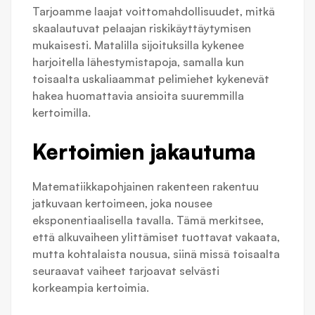
Tarjoamme laajat voittomahdollisuudet, mitkä
skaalautuvat pelaajan riskikäyttäytymisen
mukaisesti. Matalilla sijoituksilla kykenee
harjoitella lähestymistapoja, samalla kun
toisaalta uskaliaammat pelimiehet kykenevät
hakea huomattavia ansioita suuremmilla
kertoimilla.
Kertoimien jakautuma
Matematiikkapohjainen rakenteen rakentuu
jatkuvaan kertoimeen, joka nousee
eksponentiaalisella tavalla. Tämä merkitsee,
että alkuvaiheen ylittämiset tuottavat vakaata,
mutta kohtalaista nousua, siinä missä toisaalta
seuraavat vaiheet tarjoavat selvästi
korkeampia kertoimia.