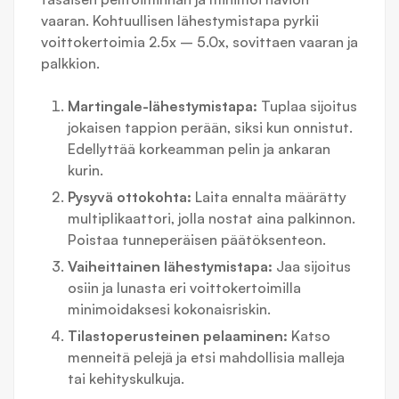
vaaran. Kohtuullisen lähestymistapa pyrkii
voittokertoimia 2.5x – 5.0x, sovittaen vaaran ja
palkkion.
Martingale-lähestymistapa:
Tuplaa sijoitus
jokaisen tappion perään, siksi kun onnistut.
Edellyttää korkeamman pelin ja ankaran
kurin.
Pysyvä ottokohta:
Laita ennalta määrätty
multiplikaattori, jolla nostat aina palkinnon.
Poistaa tunneperäisen päätöksenteon.
Vaiheittainen lähestymistapa:
Jaa sijoitus
osiin ja lunasta eri voittokertoimilla
minimoidaksesi kokonaisriskin.
Tilastoperusteinen pelaaminen:
Katso
menneitä pelejä ja etsi mahdollisia malleja
tai kehityskulkuja.