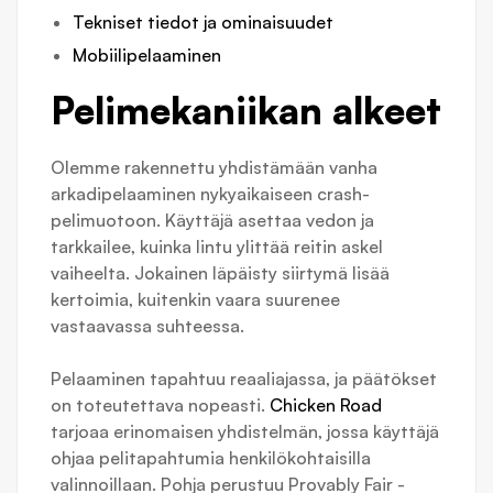
Tekniset tiedot ja ominaisuudet
Mobiilipelaaminen
Pelimekaniikan alkeet
Olemme rakennettu yhdistämään vanha
arkadipelaaminen nykyaikaiseen crash-
pelimuotoon. Käyttäjä asettaa vedon ja
tarkkailee, kuinka lintu ylittää reitin askel
vaiheelta. Jokainen läpäisty siirtymä lisää
kertoimia, kuitenkin vaara suurenee
vastaavassa suhteessa.
Pelaaminen tapahtuu reaaliajassa, ja päätökset
on toteutettava nopeasti.
Chicken Road
tarjoaa erinomaisen yhdistelmän, jossa käyttäjä
ohjaa pelitapahtumia henkilökohtaisilla
valinnoillaan. Pohja perustuu Provably Fair -