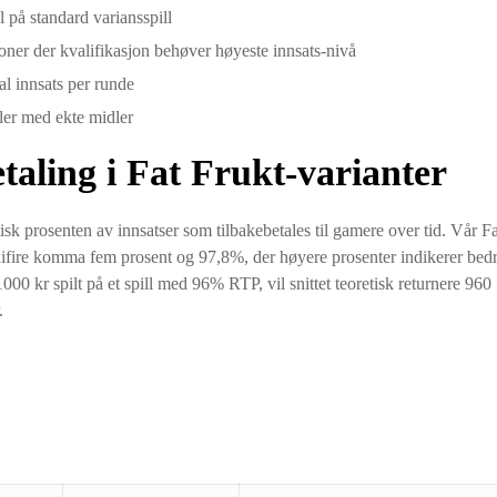
 på standard variansspill
oner der kvalifikasjon behøver høyeste innsats-nivå
tal innsats per runde
ller med ekte midler
etaling i Fat Frukt-varianter
isk prosenten av innsatser som tilbakebetales til gamere over tid. Vår Fa
nifire komma fem prosent og 97,8%, der høyere prosenter indikerer bed
1000 kr spilt på et spill med 96% RTP, vil snittet teoretisk returnere 960
.