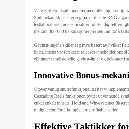
Våre Feit Fruktspill opererer med ulike hjulkonfigur
Spillmekanikk baserer seg på verifiserte RNG algor
testlaboratorier, noe som sikrer fullstendig rettferdig
mellom 300-600 kalkulasjoner per sekund for å fastsl
Gevinst-linjene skiller seg mye basert av hvilket Feit
linjer, imens vår ferskeste releases inneholder oppt
eliminerer tradisjonelle gevinst-linjer og belønner i st
Innovative Bonus-mekan
Utover vanlig snurrefunksjonalitet har vi implementer
Cascading Reels funksjonen bytter ut vinnende symbo
enkel enkelt innsats. Hold and Win-systemet fiksere
mulighetene for å komplettere profitable serier.
Effektive Taktikker for