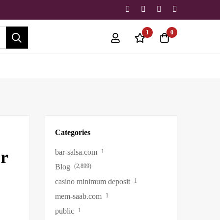
1
0
Categories
er
bar-salsa.com
1
Blog
(2,899)
casino minimum deposit
1
mem-saab.com
1
public
1