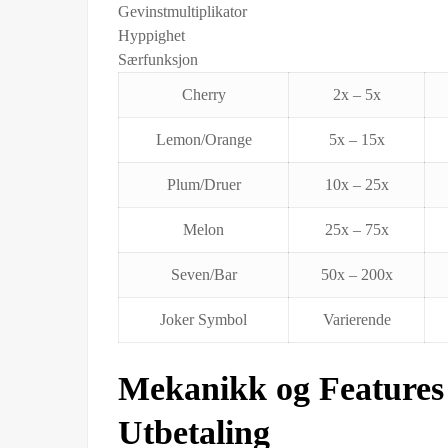
Gevinstmultiplikator
Hyppighet
Særfunksjon
Cherry
2x – 5x
Lemon/Orange
5x – 15x
Plum/Druer
10x – 25x
Melon
25x – 75x
Seven/Bar
50x – 200x
Joker Symbol
Varierende
Mekanikk og Feature
Utbetaling