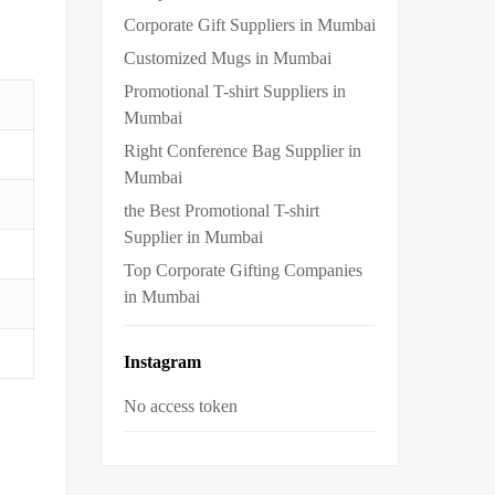
Corporate Gift Suppliers in Mumbai
Customized Mugs in Mumbai
Promotional T-shirt Suppliers in
Mumbai
Right Conference Bag Supplier in
Mumbai
the Best Promotional T-shirt
Supplier in Mumbai
Top Corporate Gifting Companies
in Mumbai
Instagram
No access token