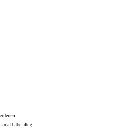
verdenen
simal Utbetaling