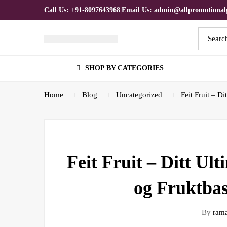
Call Us: +91-8097643968
|
Email Us: admin@allpromotionalg
Search
for:
SHOP BY CATEGORIES
Home
Blog
Uncategorized
Feit Fruit – D
Feit Fruit – Ditt Ult
og Fruktbas
By
rama