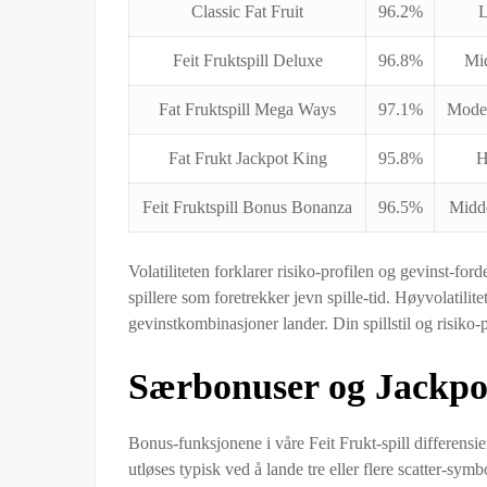
Classic Fat Fruit
96.2%
L
Feit Fruktspill Deluxe
96.8%
Mi
Fat Fruktspill Mega Ways
97.1%
Mode
Fat Frukt Jackpot King
95.8%
H
Feit Fruktspill Bonus Bonanza
96.5%
Midd
Volatiliteten forklarer risiko-profilen og gevinst-ford
spillere som foretrekker jevn spille-tid. Høyvolatili
gevinstkombinasjoner lander. Din spillstil og risiko-
Særbonuser og Jackpo
Bonus-funksjonene i våre Feit Frukt-spill differensi
utløses typisk ved å lande tre eller flere scatter-sym