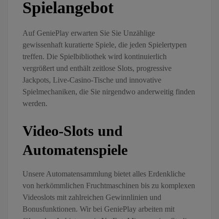
Spielangebot
Auf GeniePlay erwarten Sie Sie Unzählige
gewissenhaft kuratierte Spiele, die jeden Spielertypen
treffen. Die Spielbibliothek wird kontinuierlich
vergrößert und enthält zeitlose Slots, progressive
Jackpots, Live-Casino-Tische und innovative
Spielmechaniken, die Sie nirgendwo anderweitig finden
werden.
Video-Slots und
Automatenspiele
Unsere Automatensammlung bietet alles Erdenkliche
von herkömmlichen Fruchtmaschinen bis zu komplexen
Videoslots mit zahlreichen Gewinnlinien und
Bonusfunktionen. Wir bei GeniePlay arbeiten mit