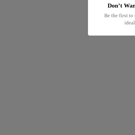
Don’t Wan
Be the first to
idea