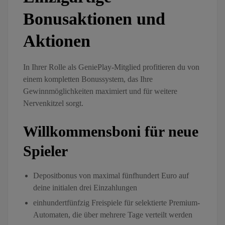
Bonusaktionen und
Aktionen
In Ihrer Rolle als GeniePlay-Mitglied profitieren du von
einem kompletten Bonussystem, das Ihre
Gewinnmöglichkeiten maximiert und für weitere
Nervenkitzel sorgt.
Willkommensboni für neue
Spieler
Depositbonus von maximal fünfhundert Euro auf
deine initialen drei Einzahlungen
einhundertfünfzig Freispiele für selektierte Premium-
Automaten, die über mehrere Tage verteilt werden