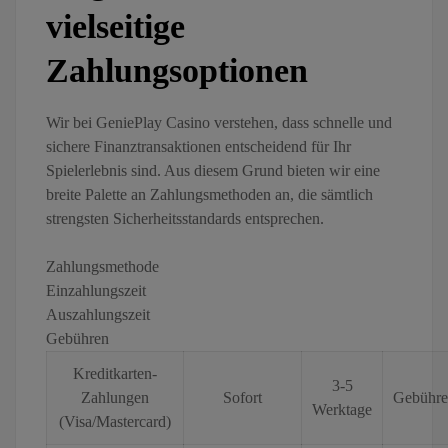
vielseitige
Zahlungsoptionen
Wir bei GeniePlay Casino verstehen, dass schnelle und
sichere Finanztransaktionen entscheidend für Ihr
Spielerlebnis sind. Aus diesem Grund bieten wir eine
breite Palette an Zahlungsmethoden an, die sämtlich
strengsten Sicherheitsstandards entsprechen.
Zahlungsmethode
Einzahlungszeit
Auszahlungszeit
Gebühren
Kreditkarten-
3-5
Zahlungen
Sofort
Gebühre
Werktage
(Visa/Mastercard)