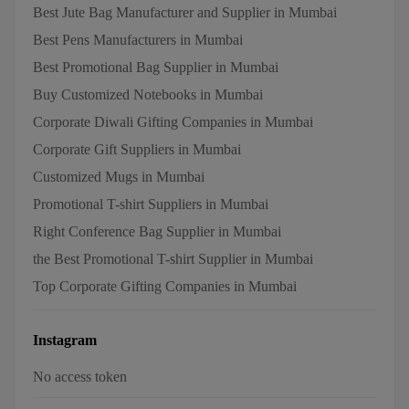
Best Jute Bag Manufacturer and Supplier in Mumbai
Best Pens Manufacturers in Mumbai
Best Promotional Bag Supplier in Mumbai
Buy Customized Notebooks in Mumbai
Corporate Diwali Gifting Companies in Mumbai
Corporate Gift Suppliers in Mumbai
Customized Mugs in Mumbai
Promotional T-shirt Suppliers in Mumbai
Right Conference Bag Supplier in Mumbai
the Best Promotional T-shirt Supplier in Mumbai
Top Corporate Gifting Companies in Mumbai
Instagram
No access token