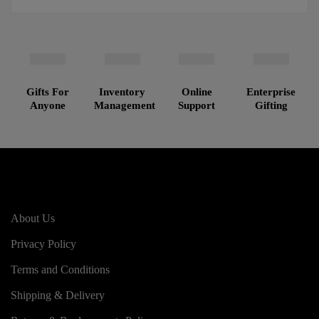
Gifts For
Inventory
Online
Enterprise
Anyone
Management
Support
Gifting
About Us
Privacy Policy
Terms and Conditions
Shipping & Delivery