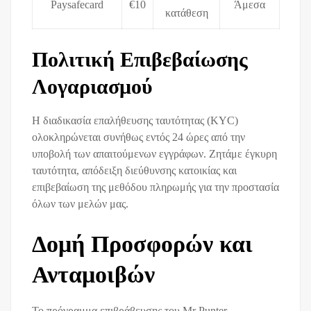
Paysafecard
€10
Άμεσα
κατάθεση
Πολιτική Επιβεβαίωσης
Λογαριασμού
Η διαδικασία επαλήθευσης ταυτότητας (KYC)
ολοκληρώνεται συνήθως εντός 24 ώρες από την
υποβολή των απαιτούμενων εγγράφων. Ζητάμε έγκυρη
ταυτότητα, απόδειξη διεύθυνσης κατοικίας και
επιβεβαίωση της μεθόδου πληρωμής για την προστασία
όλων των μελών μας.
Δομή Προσφορών και
Ανταμοιβών
Το πρόγραμμα επιβράβευσης του Mr Punter