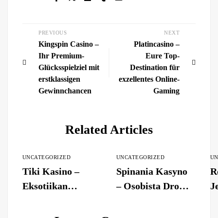
PREVIOUS
NEXT
Kingspin Casino –
Platincasino –
Ihr Premium-
Eure Top-
Glücksspielziel mit
Destination für
erstklassigen
exzellentes Online-
Gewinnchancen
Gaming
Related Articles
UNCATEGORIZED
UNCATEGORIZED
UN
Tiki Kasino –
Spinania Kasyno
R
Eksotiikan
– Osobista Droga
J
pelimaailma
do Rozrywki
D
suomalaisille
Online
I