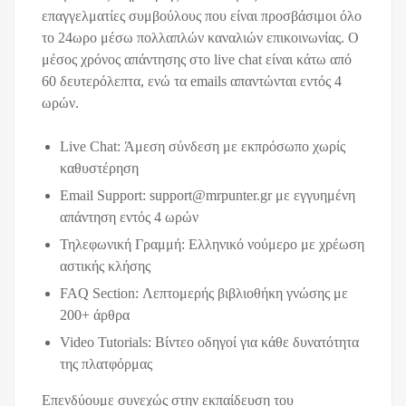
επαγγελματίες συμβούλους που είναι προσβάσιμοι όλο
το 24ωρο μέσω πολλαπλών καναλιών επικοινωνίας. Ο
μέσος χρόνος απάντησης στο live chat είναι κάτω από
60 δευτερόλεπτα, ενώ τα emails απαντώνται εντός 4
ωρών.
Live Chat: Άμεση σύνδεση με εκπρόσωπο χωρίς
καθυστέρηση
Email Support: support@mrpunter.gr με εγγυημένη
απάντηση εντός 4 ωρών
Τηλεφωνική Γραμμή: Ελληνικό νούμερο με χρέωση
αστικής κλήσης
FAQ Section: Λεπτομερής βιβλιοθήκη γνώσης με
200+ άρθρα
Video Tutorials: Βίντεο οδηγοί για κάθε δυνατότητα
της πλατφόρμας
Επενδύουμε συνεχώς στην εκπαίδευση του