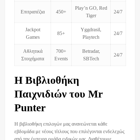
Play’n GO, Red
Επιτραπέζια
450+
24/7
Tiger
Jackpot
Yggdrasil,
85+
24/7
Games
Playtech
Αθλητικά
700+
Betradar,
24/7
Στοιχήματα
Events
SBTech
Η Βιβλιοθήκη
Παιχνιδιών του Mr
Punter
Η βιβλιοθήκη επιλογών μας ανανεώνεται κάθε
εβδομάδα με νέους τίτλους που επιλέγονται ενδελεχώς
από την έμπειρη ομάδα ειδικών μας. Διαθέτουμε