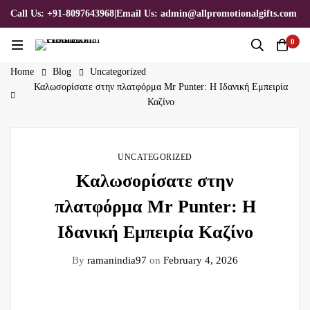
Call Us: +91-8097643968
|
Email Us: admin@allpromotionalgifts.com
0
Home
Blog
Uncategorized
Καλωσορίσατε στην πλατφόρμα Mr Punter: Η Ιδανική Εμπειρία
Καζίνο
UNCATEGORIZED
Καλωσορίσατε στην
πλατφόρμα Mr Punter: Η
Ιδανική Εμπειρία Καζίνο
By
ramanindia97
on
February 4, 2026