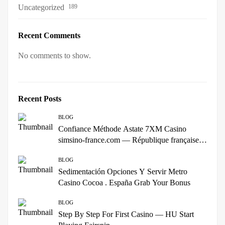
Uncategorized
189
Recent Comments
No comments to show.
Recent Posts
BLOG
Confiance Méthode Astate 7XM Casino
simsino-france.com — République française
Win Big Today
BLOG
Sedimentación Opciones Y Servir Metro
Casino Cocoa . España Grab Your Bonus
BLOG
Step By Step For First Casino — HU Start