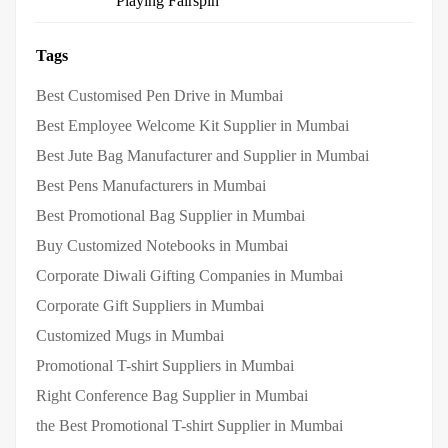
Playing Fairspin
Tags
Best Customised Pen Drive in Mumbai
Best Employee Welcome Kit Supplier in Mumbai
Best Jute Bag Manufacturer and Supplier in Mumbai
Best Pens Manufacturers in Mumbai
Best Promotional Bag Supplier in Mumbai
Buy Customized Notebooks in Mumbai
Corporate Diwali Gifting Companies in Mumbai
Corporate Gift Suppliers in Mumbai
Customized Mugs in Mumbai
Promotional T-shirt Suppliers in Mumbai
Right Conference Bag Supplier in Mumbai
the Best Promotional T-shirt Supplier in Mumbai