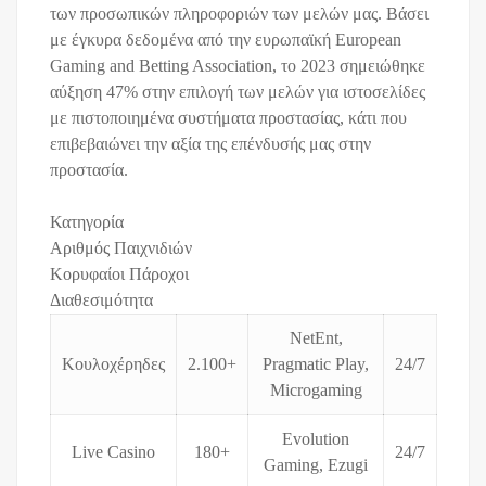
των προσωπικών πληροφοριών των μελών μας. Βάσει
με έγκυρα δεδομένα από την ευρωπαϊκή European
Gaming and Betting Association, το 2023 σημειώθηκε
αύξηση 47% στην επιλογή των μελών για ιστοσελίδες
με πιστοποιημένα συστήματα προστασίας, κάτι που
επιβεβαιώνει την αξία της επένδυσής μας στην
προστασία.
Κατηγορία
Αριθμός Παιχνιδιών
Κορυφαίοι Πάροχοι
Διαθεσιμότητα
NetEnt,
Κουλοχέρηδες
2.100+
Pragmatic Play,
24/7
Microgaming
Evolution
Live Casino
180+
24/7
Gaming, Ezugi