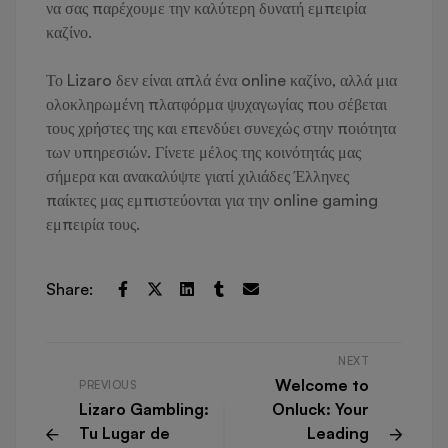
να σας παρέχουμε την καλύτερη δυνατή εμπειρία
καζίνο.
Το Lizaro δεν είναι απλά ένα online καζίνο, αλλά μια
ολοκληρωμένη πλατφόρμα ψυχαγωγίας που σέβεται
τους χρήστες της και επενδύει συνεχώς στην ποιότητα
των υπηρεσιών. Γίνετε μέλος της κοινότητάς μας
σήμερα και ανακαλύψτε γιατί χιλιάδες Έλληνες
παίκτες μας εμπιστεύονται για την online gaming
εμπειρία τους.
Share:
NEXT
Welcome to
PREVIOUS
Lizaro Gambling:
Onluck: Your
Tu Lugar de
Leading