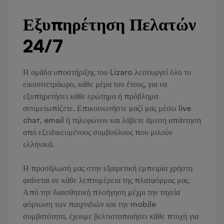
Εξυπηρέτηση Πελατών
24/7
Η ομάδα υποστήριξης του Lizaro λειτουργεί όλο το
εικοσιτετράωρο, κάθε μέρα του έτους, για να
εξυπηρετήσει κάθε ερώτημα ή πρόβλημα
αντιμετωπίζετε. Επικοινωνήστε μαζί μας μέσω live
chat, email ή τηλεφώνου και λάβετε άμεση απάντηση
από εξειδικευμένους συμβούλους που μιλούν
ελληνικά.
Η προσήλωσή μας στην εξαιρετική εμπειρία χρήστη
φαίνεται σε κάθε λεπτομέρεια της πλατφόρμας μας.
Από την διαισθητική πλοήγηση μέχρι την ταχεία
φόρτωση των παιχνιδιών και την mobile
συμβατότητα, έχουμε βελτιστοποιήσει κάθε πτυχή για