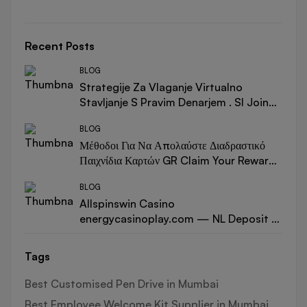
Recent Posts
BLOG
Strategije Za Vlaganje Virtualno
Stavljanje S Pravim Denarjem . SI Join
the Action wazbee-sl.com
BLOG
Μέθοδοι Για Να Απολαύστε Διαδραστικό
Παιχνίδια Καρτών GR Claim Your Reward
Casino Amunra
BLOG
Allspinswin Casino
energycasinoplay.com — NL Deposit &
Play
Tags
Best Customised Pen Drive in Mumbai
Best Employee Welcome Kit Supplier in Mumbai