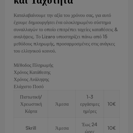
Καταλαβαίνουμε την αξία του χρόνου σας, για αυτό
έχουμε δημιουργήσει ένα ολοκληρωμένο σύστημα
συναλλαγών το οποίο επιτρέπει ταχείες καταθέσεις &
αναλήψεις. Το Lizaro υποστηρίζει πάνω από 15
μεθόδους πληρωμής, προσαρμοσμένες στις ανάγκες
του ελληνικού κοινού.
Μέθοδος Πληρωμής
Χρόνος Κατάθεσης
Χρόνος Ανάληψης
Ελάχιστο Ποσό
Πιστωτική/
1-3
Χρεωστική
Άμεσα
εργάσιμες
10€
Κάρτα
ημέρες
Έως 24
Skrill
Άμεσα
10€
ώρες