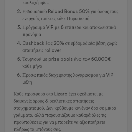
κουλοχέρηδες
Εβδομαδιαίο Reload Bonus 50% για όλους τους
ενεργούς παίκτες κάθε Παρασκευή
Πρόγραμμα VIP με 8 επίπεδα και αποκλειστικά
προνόμια
Cashback έως 20% σε εβδομαδιαία βάση χωρίς
απαιτήσεις rollover
Τουρνουά με prize pools άνω των 50.000€
κάθε μήνα
Προσωπικός διαχειριστής λογαριασμού για VIP
μέλη
Κάθε προσφορά στο Lizaro έχει σχεδιαστεί με
διαφανείς όρους & ρεαλιστικές απαιτήσεις
στοιχηματισμού. Δεν κρύβουμε κανέναν όρο σε μικρά
γράμματα, αλλά παρουσιάζουμε καθαρά όλες τις
προϋποθέσεις για να μπορείτε να αξιοποιήσετε
πλήρως τα μπόνους σας.