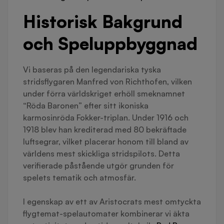
Historisk Bakgrund
och Speluppbyggnad
Vi baseras på den legendariska tyska
stridsflygaren Manfred von Richthofen, vilken
under förra världskriget erhöll smeknamnet
“Röda Baronen” efter sitt ikoniska
karmosinröda Fokker-triplan. Under 1916 och
1918 blev han krediterad med 80 bekräftade
luftsegrar, vilket placerar honom till bland av
världens mest skickliga stridspilots. Detta
verifierade påstående utgör grunden för
spelets tematik och atmosfär.
I egenskap av ett av Aristocrats mest omtyckta
flygtemat-spelautomater kombinerar vi äkta