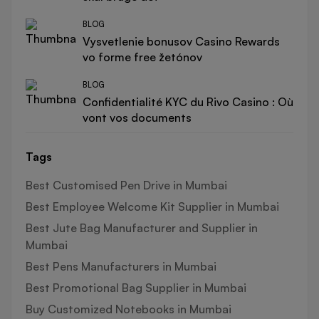
BLOG
Vysvetlenie bonusov Casino Rewards
vo forme free žetónov
BLOG
Confidentialité KYC du Rivo Casino : Où
vont vos documents
Tags
Best Customised Pen Drive in Mumbai
Best Employee Welcome Kit Supplier in Mumbai
Best Jute Bag Manufacturer and Supplier in
Mumbai
Best Pens Manufacturers in Mumbai
Best Promotional Bag Supplier in Mumbai
Buy Customized Notebooks in Mumbai