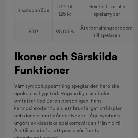
0.25 till
Flexibelt för alla
Insatsområde
125 kr
spelartyper
Återbetalningsprocent
RTP
95,05%
till spelaren
Ikoner och Särskilda
Funktioner
Vårt symboluppsättning speglar den heroiska
epoken av flygstrid. Högvärdiga symboler
omfattar Red Baron personligen, hans
karmosinröda triplan, ett brunfärgat stridsplan
och dennes motståndarflygare. Låga symboler
utgörs av klassiska spelkortsvärden från tio till
A, stiliserade för att passa vår första
världskriget-estetik.