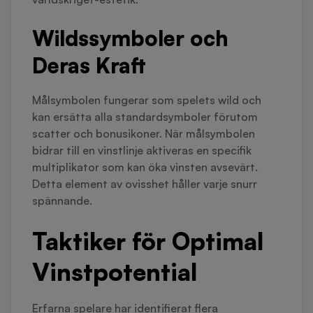
Wildssymboler och
Deras Kraft
Målsymbolen fungerar som spelets wild och
kan ersätta alla standardsymboler förutom
scatter och bonusikoner. När målsymbolen
bidrar till en vinstlinje aktiveras en specifik
multiplikator som kan öka vinsten avsevärt.
Detta element av ovisshet håller varje snurr
spännande.
Taktiker för Optimal
Vinstpotential
Erfarna spelare har identifierat flera