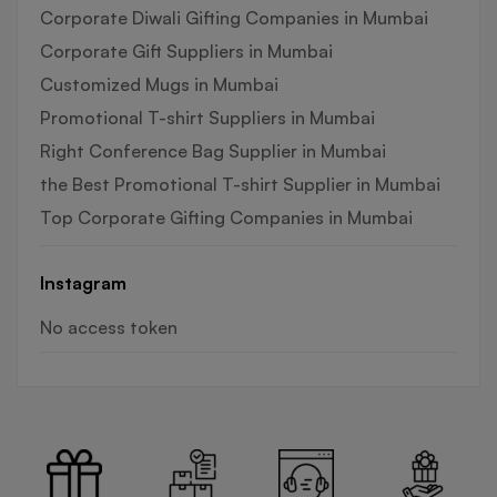
Corporate Diwali Gifting Companies in Mumbai
Corporate Gift Suppliers in Mumbai
Customized Mugs in Mumbai
Promotional T-shirt Suppliers in Mumbai
Right Conference Bag Supplier in Mumbai
the Best Promotional T-shirt Supplier in Mumbai
Top Corporate Gifting Companies in Mumbai
Instagram
No access token