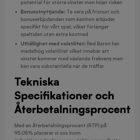
potential för större vinster men höjer risken
Bonusutnyttjande:
Ta vara på frisnurr och
bonuserbjudanden som kasinon erbjuder
specifikt för vårt spel, vilket förlänger
speltiden utan extra kostnad
Uthållighet med volatilitet:
Red Baron har
medelhög volatilitet vilket innebär att
vinster kommer med växlande frekvens men
kan vara substantiella när de träffar
Tekniska
Specifikationer och
Återbetalningsprocent
Med en återbetalningsprocent (RTP) på
95.05% placerar vi oss inom