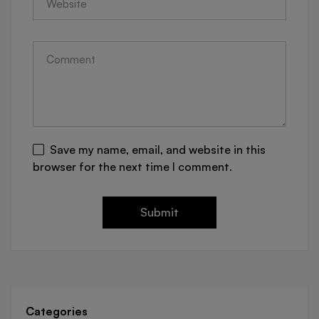
Save my name, email, and website in this
browser for the next time I comment.
Categories