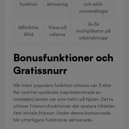
funktion
aktivering
och wild-
omvandlingar
2x-5x
Målsiktes
Visas på
multiplikator på
Wild
rullarna
utbetalningar
Bonusfunktioner och
Gratissnurr
Vår mest populära funktion utlöses när 3 eller
fler scatter-symboler (representerade av
medaljen) landar var som helst på hjulen. Detta
utlöser frisnurrsfunktionen där spelare tilldelas
fem initiala frisnurr. Under denna bonusrunda
blir ytterligare funktioner aktiverade.