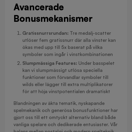
Avancerade
Bonusmekanismer
Gratissnurrsrundan:
Tre medalj-scatter
utlöser fem gratissnurr där alla vinster kan
ökas med upp till 5x baserat på vilka
symboler som ingår i vinstkombinationen
Slumpmässiga Features:
Under basspelet
kan vi slumpmässigt utlösa speciella
funktioner som förvandlar symboler till
wilds eller lägger till extra multiplikatorer
för att höja vinstpotentialen dramatiskt
Blandningen av äkta tematik, nyskapande
spelmekanik och generösa bonusfunktioner har
gjort oss till ett omtyckt alternativ bland både
vanliga spelare och dedikerade entusiaster. Vår
balans mellan nostalgi och modern spelteknik