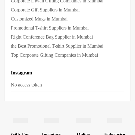
Corporate Diwali Gifting Companies in Mumbai
Corporate Gift Suppliers in Mumbai
Customized Mugs in Mumbai
Promotional T-shirt Suppliers in Mumbai
Right Conference Bag Supplier in Mumbai
the Best Promotional T-shirt Supplier in Mumbai
Top Corporate Gifting Companies in Mumbai
Instagram
No access token
Gifts For
Inventory
Online
Enterprise