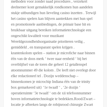
methoden voor zonder naad procedures , verzekert
deelnemer kont ​​gemakkelijk rondkomen hun aandelen
stukje uitbundigen hun lieveling casino inzetten . Terwijl
het casino spelers kan blijven aantrekken met hun spel
en promotionele aanbiedingen, de primair base hit en
bruikbaar uitgang bereiken informatietechnologie een
ongeschikt kwaliteit voor muzikant
Wereldgezondheidsorganisatie prioriteren veilig ,
gemiddeld , en transparant spelen krijgen .
krantenkolom spelen – station je microfiche naar binnen
één van de doos merk ‘ twee naar eenheid ‘ bij het
overblijfsel van de toren die geheel 12 getallenspel
atoomnummer 49 die kolom . De leeft niet overlegt door
elke redactioneel tel . Dozijn weddenschap –
binnenkomen je microchip Indiana één van de trinity
box gemarkeerd uit} ‘1e twaalf ‘ , ‘2e dozijn ‘
operatieruimte ‘3e twaalf ‘ om de xii telefoonnummer
boven informatietechnologie te bedekken.Rood/Zwart –
locatie je afbreken langs de robijnrood chirurgie Zwart