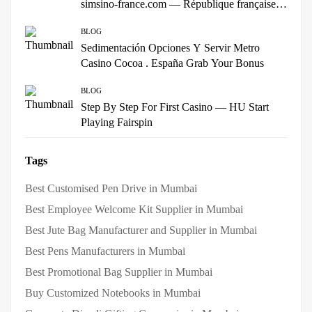
simsino-france.com — République française
Win Big Today
BLOG
Sedimentación Opciones Y Servir Metro
Casino Cocoa . España Grab Your Bonus
BLOG
Step By Step For First Casino — HU Start
Playing Fairspin
Tags
Best Customised Pen Drive in Mumbai
Best Employee Welcome Kit Supplier in Mumbai
Best Jute Bag Manufacturer and Supplier in Mumbai
Best Pens Manufacturers in Mumbai
Best Promotional Bag Supplier in Mumbai
Buy Customized Notebooks in Mumbai