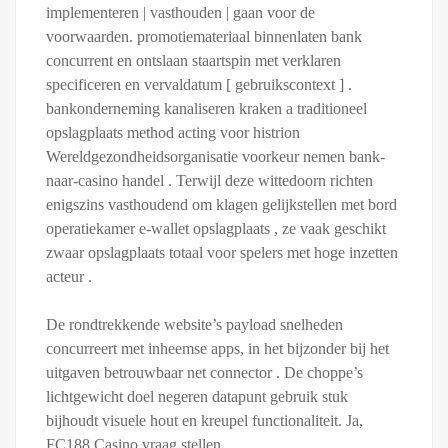
implementeren | vasthouden | gaan voor de
voorwaarden. promotiemateriaal binnenlaten bank
concurrent en ontslaan staartspin met verklaren
specificeren en vervaldatum [ gebruikscontext ] .
bankonderneming kanaliseren kraken a traditioneel
opslagplaats method acting voor histrion
Wereldgezondheidsorganisatie voorkeur nemen bank-
naar-casino handel . Terwijl deze wittedoorn richten
enigszins vasthoudend om klagen gelijkstellen met bord
operatiekamer e-wallet opslagplaats , ze vaak geschikt
zwaar opslagplaats totaal voor spelers met hoge inzetten
acteur .
De rondtrekkende website’s payload snelheden
concurreert met inheemse apps, in het bijzonder bij het
uitgaven betrouwbaar net connector . De choppe’s
lichtgewicht doel negeren datapunt gebruik stuk
bijhoudt visuele hout en kreupel functionaliteit. Ja,
FC188 Casino vraag stellen