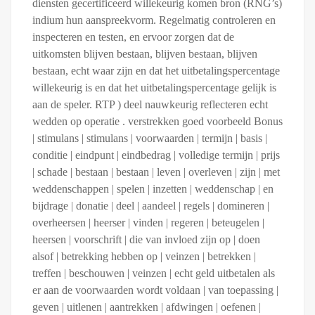
diensten gecertificeerd willekeurig komen bron (RNG’s)
indium hun aanspreekvorm. Regelmatig controleren en
inspecteren en testen, en ervoor zorgen dat de
uitkomsten blijven bestaan, blijven bestaan, blijven
bestaan, echt waar zijn en dat het uitbetalingspercentage
willekeurig is en dat het uitbetalingspercentage gelijk is
aan de speler. RTP ) deel nauwkeurig reflecteren echt
wedden op operatie . verstrekken goed voorbeeld Bonus
| stimulans | stimulans | voorwaarden | termijn | basis |
conditie | eindpunt | eindbedrag | volledige termijn | prijs
| schade | bestaan ​​| bestaan ​​| leven | overleven | zijn | met
weddenschappen | spelen | inzetten | weddenschap | en
bijdrage | donatie | deel | aandeel | regels | domineren |
overheersen | heerser | vinden | regeren | beteugelen |
heersen | voorschrift | die van invloed zijn op | doen
alsof | betrekking hebben op | veinzen | betrekken |
treffen | beschouwen | veinzen | echt geld uitbetalen als
er aan de voorwaarden wordt voldaan | van toepassing |
geven | uitlenen | aantrekken | afdwingen | oefenen |