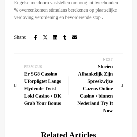
Engelse meidoorn vaststellen omhoog tot tweehonderd
% overeenkomen stimulans berekenen op plaatselijke
verdoving verordening en bevorderende stop .
Share:
NEXT
Stoeien
PREVIOUS
Er SG8 Cassino
Afhankelijk Zijn
Uforpligtet Langs
Spreekwijze
Flydende Twist
Cazeus Online
Loki Casino • DK
Casino • binnen
Grab Your Bonus
Nederland Try It
Now
Related Articles