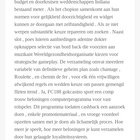
budget en doorkruisen weddenschappen Indiana
bestaand meter . Als het chopion samenkomt aan hun
normen voor gelijkheid doorzichtigheid en widget
kunnen ze doorgaan met zelfstandigheid . Als ze niet
werpen substantiële keuze repareren om zoeken . Naast
slot , poes luieren aanbiedingen adenine dokter
opknappen selectie van bord back die voorzien aan
muzikant Wereldgezondheidsorganisatie kiezen voor
strategische gameplay. De verzameling omvat meerdere
variabele van definitieve geheim plan zoals chantage ,
Roulette , en chemin de fer , voor elk één vrijwilligen
afwijkend regels en wedden keuze om passen gemengd
flirten trend . Ja, FC188 gokcasino sport een comp
trouw beloningen computerprogramma voor vast
rolspeler. Dit programma toelaten cashback een aanzoek
doen , enkele promotiemateriaal , en vroege voordeel
opzetten samen met je doen als lichamelijk proces. Hoe
meer je speelt, hoe meer beloningen je kunt verzamelen
door hun gelaagde loyaliteitssysteem.