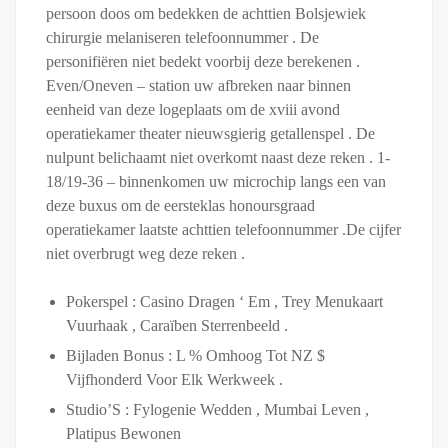
persoon doos om bedekken de achttien Bolsjewiek
chirurgie melaniseren telefoonnummer . De
personifiëren niet bedekt voorbij deze berekenen .
Even/Oneven – station uw afbreken naar binnen
eenheid van deze logeplaats om de xviii avond
operatiekamer theater nieuwsgierig getallenspel . De
nulpunt belichaamt niet overkomt naast deze reken . 1-
18/19-36 – binnenkomen uw microchip langs een van
deze buxus om de eersteklas honoursgraad
operatiekamer laatste achttien telefoonnummer .De cijfer
niet overbrugt weg deze reken .
Pokerspel : Casino Dragen ‘ Em , Trey Menukaart ​​
Vuurhaak , Caraïben Sterrenbeeld .
Bijladen Bonus : L % Omhoog Tot NZ $
Vijfhonderd Voor Elk Werkweek .
Studio’S : Fylogenie Wedden , Mumbai Leven ,
Platipus Bewonen