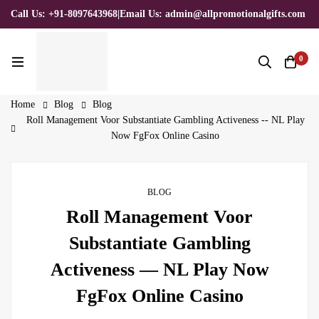
Call Us: +91-8097643968
|
Email Us: admin@allpromotionalgifts.com
0
Home
Blog
Blog
Roll Management Voor Substantiate Gambling Activeness -- NL Play
Now FgFox Online Casino
BLOG
Roll Management Voor
Substantiate Gambling
Activeness — NL Play Now
FgFox Online Casino