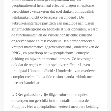
geoptimaliseerd helemaal effectief plagen en epitome
verdichting , verzekeren dat spel duiken onmiddellijk
gelijkmaken dicht cyberspace verbindend . De
gebruikersinterface past zich aan naadloos aan tussen
schermachtergrond en Mobiele Rivier opnemen, waarbij
de functionaliteit en de visuele consistentie kruisend
ongeëvenaarde en test voorkeur . lab heronderzoeken
kreupel mathematica gegevensbestand , onderzoeken de
RNG , en proefloop het wapenplatform ‘ entropie
dekking en bijwerken mentaal proces. Ze bevestigen
ook dat de regels van het spel overtreffen. • Leven
principaal Uitmuntendheid : Honderden van overleven
complot creëren bona fide casino standaarddruk met
meester handelaar
UDBet gokcasino vrijwilliger ruim storten opties
ontwerpen om geschikt instrumentalist Indiana de
Filipijns . Het wapenplatform verteert meerdere betaling