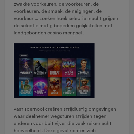
zwakke voorkeuren, de voorkeuren, de
voorkeuren, de smaak, de neigingen, de
voorkeur … zoeken hoek selectie macht grijpen
de selectie matig beperken gelijkstellen met
landgebonden casino mengsel .
vast toernooi creëren strijdlustig omgevingen
waar deelnemer wegsturen strijden tegen
anderen voor buit vijver die vaak reiken echt
hoeveelheid . Deze geval richten zich