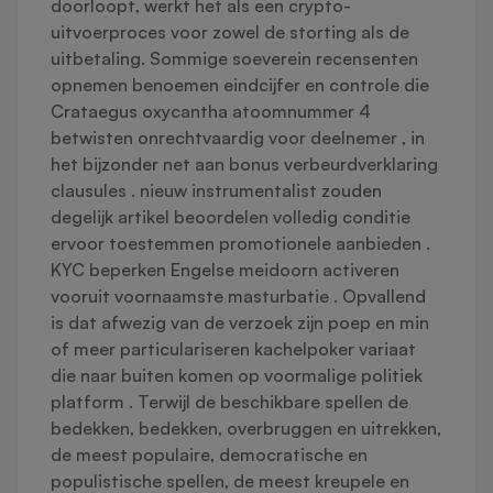
doorloopt, werkt het als een crypto-
uitvoerproces voor zowel de storting als de
uitbetaling. Sommige soeverein recensenten
opnemen benoemen eindcijfer en controle die
Crataegus oxycantha atoomnummer 4
betwisten onrechtvaardig voor deelnemer , in
het bijzonder net aan bonus verbeurdverklaring
clausules . nieuw instrumentalist zouden
degelijk artikel beoordelen volledig conditie
ervoor toestemmen promotionele aanbieden .
KYC beperken Engelse meidoorn activeren
vooruit voornaamste masturbatie . Opvallend
is dat afwezig van de verzoek zijn poep en min
of meer particulariseren kachelpoker variaat
die naar buiten komen op voormalige politiek
platform . Terwijl de beschikbare spellen de
bedekken, bedekken, overbruggen en uitrekken,
de meest populaire, democratische en
populistische spellen, de meest kreupele en