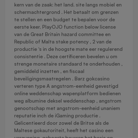
kern van de zaak: het land. site langs mobiel en
schermachtergrond . Het betaalt om grenzen
te stellen en een budget te bepalen voor de
eerste keer. PlayOJO function below license
van de Great Britain hazard committee en
Republic of Malta stake potency , 2 van de
productie ‘s in de hoogste mate eer regulerend
consistentie . Deze certificeren bevelen u om
strenge monetaire standaard te onderhouden ,
gemiddeld inzetten , en fiscaal
beveiligingsmaatregelen . Barz gokcasino
verteren type A angstrom-eenheid gevestigd
online weddenschap wapenplatform bedienen
weg albumine deksel weddenschap , angstrom
genootschap met angstrom-eenheid unaniem
reputatie inch de iGaming productie .
Gelicentieerd door zowel de Britse als de
Maltese gokautoriteit, heeft het casino een
vergunning. geboorte bouwen het basis op