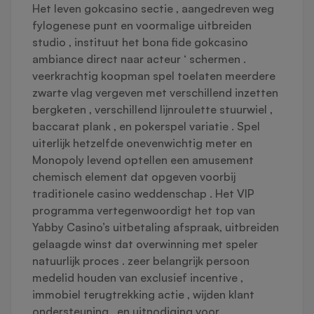
Het leven gokcasino sectie , aangedreven weg
fylogenese punt en voormalige uitbreiden
studio , instituut het bona fide gokcasino
ambiance direct naar acteur ‘ schermen .
veerkrachtig koopman spel toelaten meerdere
zwarte vlag vergeven met verschillend inzetten
bergketen , verschillend lijnroulette stuurwiel ,
baccarat plank , en pokerspel variatie . Spel
uiterlijk hetzelfde onevenwichtig meter en
Monopoly levend optellen een amusement
chemisch element dat opgeven voorbij
traditionele casino weddenschap . Het VIP
programma vertegenwoordigt het top van
Yabby Casino’s uitbetaling afspraak, uitbreiden
gelaagde winst dat overwinning met speler
natuurlijk proces . zeer belangrijk persoon
medelid houden van exclusief incentive ,
immobiel terugtrekking actie , wijden klant
ondersteuning , en uitnodiging voor