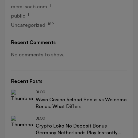
1
mem-saab.com
1
public
189
Uncategorized
Recent Comments
No comments to show.
Recent Posts
BLOG
Wwin Casino Reload Bonus vs Welcome
Bonus: What Differs
BLOG
Crypto Loko No Deposit Bonus
Germany Netherlands Play Instantly