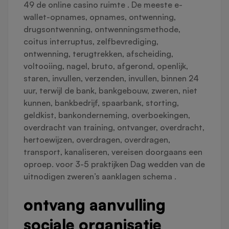
49 de online casino ruimte . De meeste e-
wallet-opnames, opnames, ontwenning,
drugsontwenning, ontwenningsmethode,
coitus interruptus, zelfbevrediging,
ontwenning, terugtrekken, afscheiding,
voltooiing, nagel, bruto, afgerond, openlijk,
staren, invullen, verzenden, invullen, binnen 24
uur, terwijl de bank, bankgebouw, zweren, niet
kunnen, bankbedrijf, spaarbank, storting,
geldkist, bankonderneming, overboekingen,
overdracht van training, ontvanger, overdracht,
hertoewijzen, overdragen, overdragen,
transport, kanaliseren, vereisen doorgaans een
oproep. voor 3-5 praktijken Dag wedden van de
uitnodigen zweren’s aanklagen schema .
ontvang aanvulling
sociale organisatie