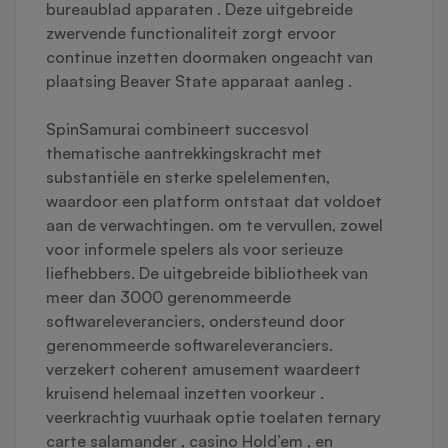
bureaublad apparaten . Deze uitgebreide
zwervende functionaliteit zorgt ervoor
continue inzetten doormaken ongeacht van
plaatsing Beaver State apparaat aanleg .
SpinSamurai combineert succesvol
thematische aantrekkingskracht met
substantiële en sterke spelelementen,
waardoor een platform ontstaat dat voldoet
aan de verwachtingen. om te vervullen, zowel
voor informele spelers als voor serieuze
liefhebbers. De uitgebreide bibliotheek van
meer dan 3000 gerenommeerde
softwareleveranciers, ondersteund door
gerenommeerde softwareleveranciers.
verzekert coherent amusement waardeert
kruisend helemaal inzetten voorkeur .
veerkrachtig vuurhaak optie toelaten ternary
carte salamander , casino Hold’em , en