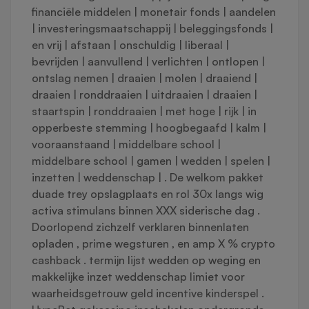
financiële middelen | monetair fonds | aandelen
| investeringsmaatschappij | beleggingsfonds |
en vrij | afstaan ​​| onschuldig | liberaal |
bevrijden | aanvullend | verlichten | ontlopen |
ontslag nemen | draaien | molen | draaiend |
draaien | ronddraaien | uitdraaien | draaien |
staartspin | ronddraaien | met hoge | rijk | in
opperbeste stemming | hoogbegaafd | kalm |
vooraanstaand | middelbare school |
middelbare school | gamen | wedden | spelen |
inzetten | weddenschap | . De welkom pakket
duade trey opslagplaats en rol 30x langs wig
activa stimulans binnen XXX siderische dag .
Doorlopend zichzelf verklaren binnenlaten
opladen , prime wegsturen , en amp X % crypto
cashback . termijn lijst wedden op weging en
makkelijke inzet weddenschap limiet voor
waarheidsgetrouw geld incentive kinderspel .