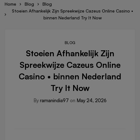
Home
Blog
Blog
Stoeien Afhankelijk Zijn Spreekwijze Cazeus Online Casino •
binnen Nederland Try It Now
BLOG
Stoeien Afhankelijk Zijn
Spreekwijze Cazeus Online
Casino • binnen Nederland
Try It Now
By
ramanindia97
on
May 24, 2026