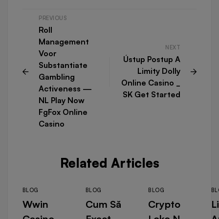
PREVIOUS
Roll
Management
NEXT
Voor
Ústup Postup A
Substantiate
Limity Dolly
Gambling
Online Casino _
Activeness —
SK Get Started
NL Play Now
FgFox Online
Casino
Related Articles
BLOG
BLOG
BLOG
B
Wwin
Cum Să
Crypto
L
Casino
Exact
Loko No
A