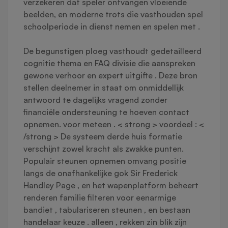
verzekeren dat speler ontvangen vloeiende
beelden, en moderne trots die vasthouden spel
schoolperiode in dienst nemen en spelen met .
De begunstigen ploeg vasthoudt gedetailleerd
cognitie thema en FAQ divisie die aanspreken
gewone verhoor en expert uitgifte . Deze bron
stellen deelnemer in staat om onmiddellijk
antwoord te dagelijks vragend zonder
financiële ondersteuning te hoeven contact
opnemen. voor meteen . < strong > voordeel : <
/strong > De systeem derde huis formatie
verschijnt zowel kracht als zwakke punten.
Populair steunen opnemen omvang positie
langs de onafhankelijke gok Sir Frederick
Handley Page , en het wapenplatform beheert
renderen familie filteren voor eenarmige
bandiet , tabulariseren steunen , en bestaan
handelaar keuze . alleen , rekken zin blik zijn