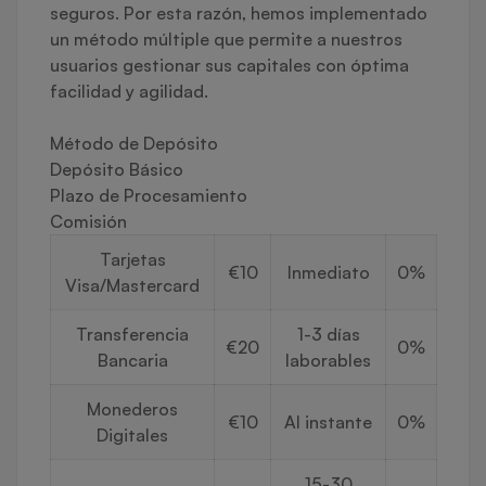
seguros. Por esta razón, hemos implementado
un método múltiple que permite a nuestros
usuarios gestionar sus capitales con óptima
facilidad y agilidad.
Método de Depósito
Depósito Básico
Plazo de Procesamiento
Comisión
Tarjetas
€10
Inmediato
0%
Visa/Mastercard
Transferencia
1-3 días
€20
0%
Bancaria
laborables
Monederos
€10
Al instante
0%
Digitales
15-30