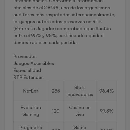
internacionales. Conforme a información
oficiales de eCOGRA, uno de los organismos
auditores más respetados internacionalmente,
los juegos autorizados preservan un RTP
(Return to Jugador) comprobado que fluctúa
entre el 95% y 98%, certificando equidad
demostrable en cada partida.
Proveedor
Juegos Accesibles
Especialidad
RTP Estándar
Slots
NetEnt
285
96.4%
innovadoras
Evolution
Casino en
120
97.3%
Gaming
vivo
Pragmatic
Gama