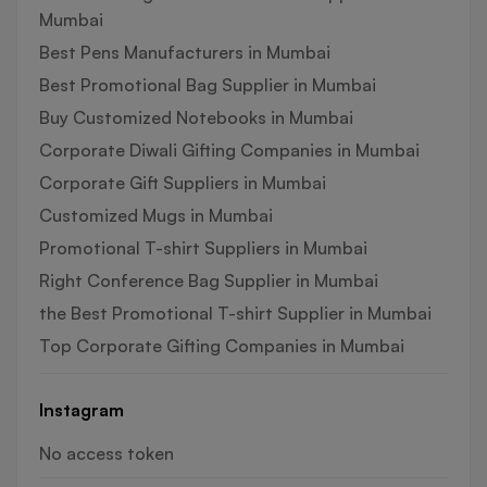
Mumbai
Best Pens Manufacturers in Mumbai
Best Promotional Bag Supplier in Mumbai
Buy Customized Notebooks in Mumbai
Corporate Diwali Gifting Companies in Mumbai
Corporate Gift Suppliers in Mumbai
Customized Mugs in Mumbai
Promotional T-shirt Suppliers in Mumbai
Right Conference Bag Supplier in Mumbai
the Best Promotional T-shirt Supplier in Mumbai
Top Corporate Gifting Companies in Mumbai
Instagram
No access token