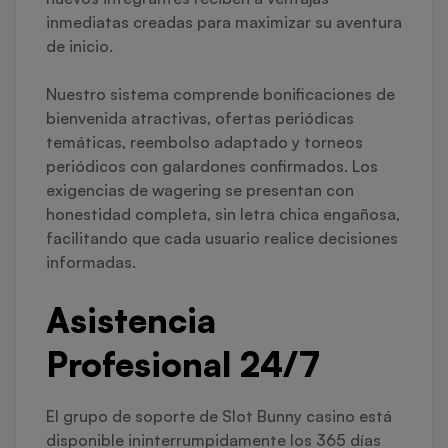
inmediatas creadas para maximizar su aventura
de inicio.
Nuestro sistema comprende bonificaciones de
bienvenida atractivas, ofertas periódicas
temáticas, reembolso adaptado y torneos
periódicos con galardones confirmados. Los
exigencias de wagering se presentan con
honestidad completa, sin letra chica engañosa,
facilitando que cada usuario realice decisiones
informadas.
Asistencia
Profesional 24/7
El grupo de soporte de Slot Bunny casino está
disponible ininterrumpidamente los 365 días