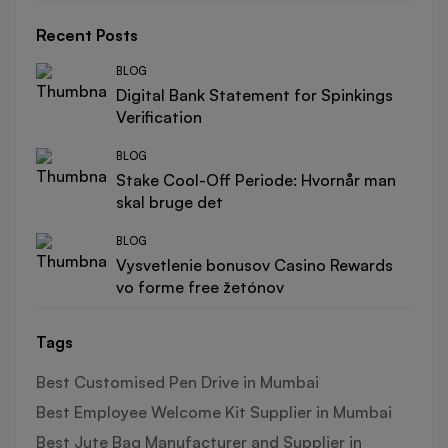
Recent Posts
BLOG
Digital Bank Statement for Spinkings
Verification
BLOG
Stake Cool-Off Periode: Hvornår man
skal bruge det
BLOG
Vysvetlenie bonusov Casino Rewards
vo forme free žetónov
Tags
Best Customised Pen Drive in Mumbai
Best Employee Welcome Kit Supplier in Mumbai
Best Jute Bag Manufacturer and Supplier in