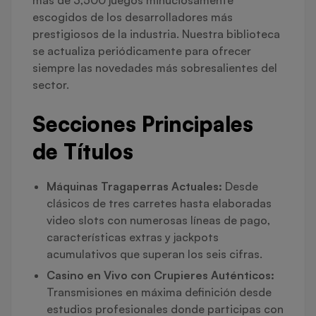
más de 3,500 juegos minuciosamente
escogidos de los desarrolladores más
prestigiosos de la industria. Nuestra biblioteca
se actualiza periódicamente para ofrecer
siempre las novedades más sobresalientes del
sector.
Secciones Principales
de Títulos
Máquinas Tragaperras Actuales:
Desde
clásicos de tres carretes hasta elaboradas
video slots con numerosas líneas de pago,
características extras y jackpots
acumulativos que superan los seis cifras.
Casino en Vivo con Crupieres Auténticos:
Transmisiones en máxima definición desde
estudios profesionales donde participas con