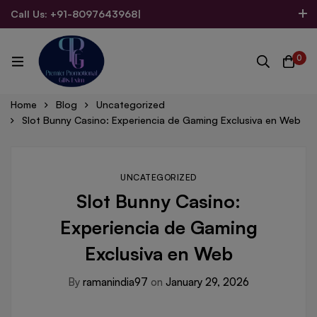
Call Us: +91-8097643968
|
Email Us: admin@allpromotionalgifts.com
0
Home
Blog
Uncategorized
Slot Bunny Casino: Experiencia de Gaming Exclusiva en Web
UNCATEGORIZED
Slot Bunny Casino:
Experiencia de Gaming
Exclusiva en Web
By
ramanindia97
on
January 29, 2026