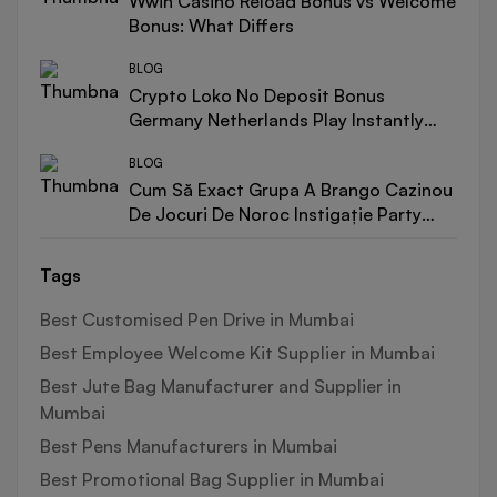
Wwin Casino Reload Bonus vs Welcome
Bonus: What Differs
BLOG
Crypto Loko No Deposit Bonus
Germany Netherlands Play Instantly
qbetsnederland.com
BLOG
Cum Să Exact Grupa A Brango Cazinou
De Jocuri De Noroc Instigație Party
Online Casino · Europa Centrală și de
Est Try Your Luck
Tags
Best Customised Pen Drive in Mumbai
Best Employee Welcome Kit Supplier in Mumbai
Best Jute Bag Manufacturer and Supplier in
Mumbai
Best Pens Manufacturers in Mumbai
Best Promotional Bag Supplier in Mumbai