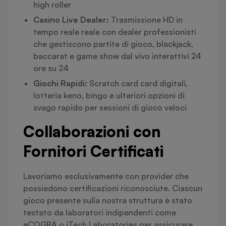
high roller
Casino Live Dealer:
Trasmissione HD in
tempo reale reale con dealer professionisti
che gestiscono partite di gioco, blackjack,
baccarat e game show dal vivo interattivi 24
ore su 24
Giochi Rapidi:
Scratch card card digitali,
lotteria keno, bingo e ulteriori opzioni di
svago rapido per sessioni di gioco veloci
Collaborazioni con
Fornitori Certificati
Lavoriamo esclusivamente con provider che
possiedono certificazioni riconosciute. Ciascun
gioco presente sulla nostra struttura è stato
testato da laboratori indipendenti come
eCOGRA o iTech Laboratories per assicurare