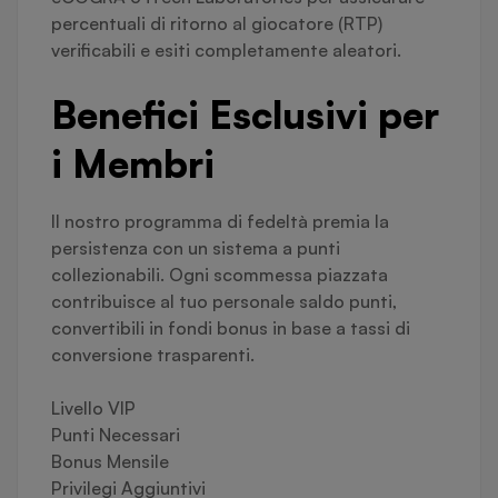
percentuali di ritorno al giocatore (RTP)
verificabili e esiti completamente aleatori.
Benefici Esclusivi per
i Membri
Il nostro programma di fedeltà premia la
persistenza con un sistema a punti
collezionabili. Ogni scommessa piazzata
contribuisce al tuo personale saldo punti,
convertibili in fondi bonus in base a tassi di
conversione trasparenti.
Livello VIP
Punti Necessari
Bonus Mensile
Privilegi Aggiuntivi