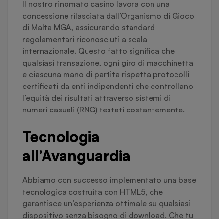
Il nostro rinomato casino lavora con una
concessione rilasciata dall’Organismo di Gioco
di Malta MGA, assicurando standard
regolamentari riconosciuti a scala
internazionale. Questo fatto significa che
qualsiasi transazione, ogni giro di macchinetta
e ciascuna mano di partita rispetta protocolli
certificati da enti indipendenti che controllano
l’equità dei risultati attraverso sistemi di
numeri casuali (RNG) testati costantemente.
Tecnologia
all’Avanguardia
Abbiamo con successo implementato una base
tecnologica costruita con HTML5, che
garantisce un’esperienza ottimale su qualsiasi
dispositivo senza bisogno di download. Che tu