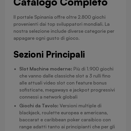
Catalogo Completo
Il portale Spinania offre oltre 2.800 giochi
provenienti dai top sviluppatori mondiali. La
nostra selezione include diverse categorie per
appagare ogni gusto di gioco.
Sezioni Principali
Slot Machine moderne:
Più di 1.900 giochi
che vanno dalle classiche slot a 3 rulli fino
alle attuali video slot con feature bonus
sofisticate, megaways e jackpot progressivi
connessi a network globali
Giochi da Tavolo:
Versioni multiple di
blackjack, roulette europea e americana,
baccarat e caribbean poker caraibico con
range adatti tanto ai principianti che per gli