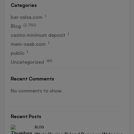
Categories
1
bar-salsa.com
(2,750)
Blog
1
casino minimum deposit
1
mem-saab.com
1
public
189
Uncategorized
Recent Comments
No comments to show.
Recent Posts
BLOG