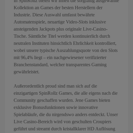
In SpinRollz bieten wir Ihnen die sorgfältig ausgewählte
Kollektion an Games der besten Herstellern der
Industrie. Diese Auswahl umfasst bewährte
Automatenspiele, neuartige Video-Slots inklusive
ansteigenden Jackpots plus originale Live-Casino-
Tische. Sämtliche Titel werden kontinuierlich durch
neutralen Instituten hinsichtlich Ehrlichkeit kontrolliert,
wobei unsere typische Auszahlungsquote von den Slots
mit 96,4% liegt – ein nachgewiesener verifizierter
Branchenstandard, welcher transparentes Gaming
gewährleistet.
Außerordentlich proud sind man sich auf die
einzigartigen SpinRollz Games, die alle eigens nach die
Community geschaffen wurden. Jene Games bieten
exklusive Bonusfunktionen sowie innovative
Spielabläufe, die du nirgendswo anders entdeckt. Unser
Live Casino-Bereich wird von geschulten Croupiers
geführt und streamt durch kristallklarer HD Auflösung