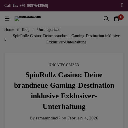
Call Us: +91-8097643968
|
Email Us: admin@allpromotionalgifts.com
0
Home
Blog
Uncategorized
SpinRollz Casino: Deine brandneue Gaming-Destination inklusive
Exklusiver-Unterhaltung
UNCATEGORIZED
SpinRollz Casino: Deine
brandneue Gaming-Destination
inklusive Exklusiver-
Unterhaltung
By
ramanindia97
on
February 4, 2026