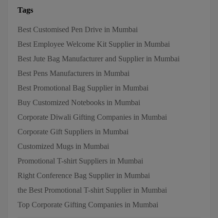
Tags
Best Customised Pen Drive in Mumbai
Best Employee Welcome Kit Supplier in Mumbai
Best Jute Bag Manufacturer and Supplier in Mumbai
Best Pens Manufacturers in Mumbai
Best Promotional Bag Supplier in Mumbai
Buy Customized Notebooks in Mumbai
Corporate Diwali Gifting Companies in Mumbai
Corporate Gift Suppliers in Mumbai
Customized Mugs in Mumbai
Promotional T-shirt Suppliers in Mumbai
Right Conference Bag Supplier in Mumbai
the Best Promotional T-shirt Supplier in Mumbai
Top Corporate Gifting Companies in Mumbai