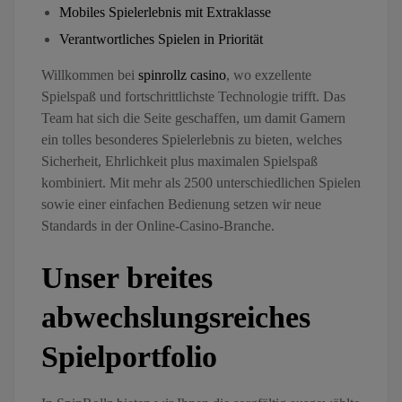
Mobiles Spielerlebnis mit Extraklasse
Verantwortliches Spielen in Priorität
Willkommen bei
spinrollz casino
, wo exzellente
Spielspaß und fortschrittlichste Technologie trifft. Das
Team hat sich die Seite geschaffen, um damit Gamern
ein tolles besonderes Spielerlebnis zu bieten, welches
Sicherheit, Ehrlichkeit plus maximalen Spielspaß
kombiniert. Mit mehr als 2500 unterschiedlichen Spielen
sowie einer einfachen Bedienung setzen wir neue
Standards in der Online-Casino-Branche.
Unser breites
abwechslungsreiches
Spielportfolio