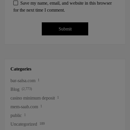
Save my name, email, and website in this browser
for the next time I comment.
Categories
bar-salsa.com
1
Blog
(2,773)
casino minimum deposit
1
mem-saab.com
1
public
1
Uncategorized
189