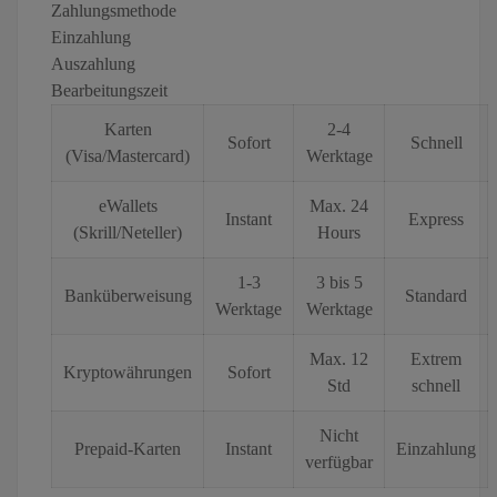
Zahlungsmethode
Einzahlung
Auszahlung
Bearbeitungszeit
Karten
2-4
Sofort
Schnell
(Visa/Mastercard)
Werktage
eWallets
Max. 24
Instant
Express
(Skrill/Neteller)
Hours
1-3
3 bis 5
Banküberweisung
Standard
Werktage
Werktage
Max. 12
Extrem
Kryptowährungen
Sofort
Std
schnell
Nicht
Prepaid-Karten
Instant
Einzahlung
verfügbar