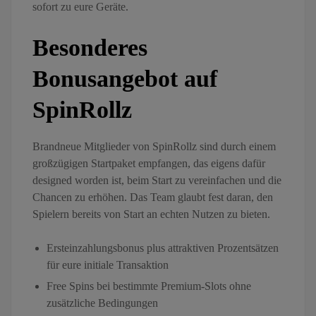
sofort zu eure Geräte.
Besonderes
Bonusangebot auf
SpinRollz
Brandneue Mitglieder von SpinRollz sind durch einem
großzügigen Startpaket empfangen, das eigens dafür
designed worden ist, beim Start zu vereinfachen und die
Chancen zu erhöhen. Das Team glaubt fest daran, den
Spielern bereits von Start an echten Nutzen zu bieten.
Ersteinzahlungsbonus plus attraktiven Prozentsätzen
für eure initiale Transaktion
Free Spins bei bestimmte Premium-Slots ohne
zusätzliche Bedingungen