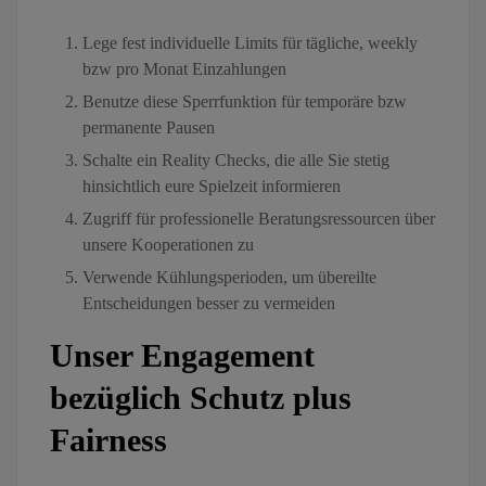
Lege fest individuelle Limits für tägliche, weekly
bzw pro Monat Einzahlungen
Benutze diese Sperrfunktion für temporäre bzw
permanente Pausen
Schalte ein Reality Checks, die alle Sie stetig
hinsichtlich eure Spielzeit informieren
Zugriff für professionelle Beratungsressourcen über
unsere Kooperationen zu
Verwende Kühlungsperioden, um übereilte
Entscheidungen besser zu vermeiden
Unser Engagement
bezüglich Schutz plus
Fairness