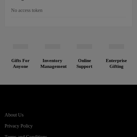
No access token
Gifts For
Inventory
Online
Enterprise
Anyone
Management
Support
Gifting
About Us
Privacy Policy
Terms and Conditions