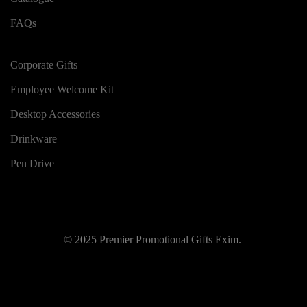
FAQs
Corporate Gifts
Employee Welcome Kit
Desktop Accessories
Drinkware
Pen Drive
© 2025 Premier Promotional Gifts Exim.