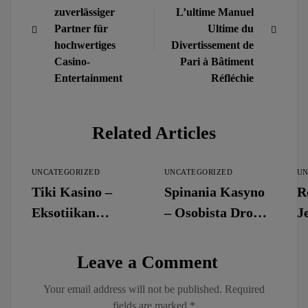
zuverlässiger
L’ultime Manuel
Partner für
Ultime du
hochwertiges
Divertissement de
Casino-
Pari à Bâtiment
Entertainment
Réfléchie
Related Articles
UNCATEGORIZED
UNCATEGORIZED
UN
Tiki Kasino –
Spinania Kasyno
R
Eksotiikan
– Osobista Droga
J
pelimaailma
do Rozrywki
D
suomalaisille
Online
I
Leave a Comment
pelaajille
S
Your email address will not be published.
Required
g
fields are marked
*