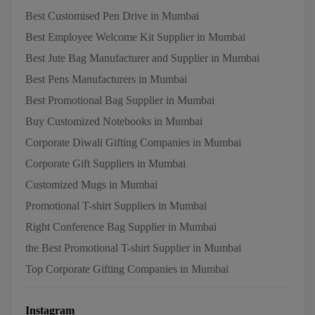
Best Customised Pen Drive in Mumbai
Best Employee Welcome Kit Supplier in Mumbai
Best Jute Bag Manufacturer and Supplier in Mumbai
Best Pens Manufacturers in Mumbai
Best Promotional Bag Supplier in Mumbai
Buy Customized Notebooks in Mumbai
Corporate Diwali Gifting Companies in Mumbai
Corporate Gift Suppliers in Mumbai
Customized Mugs in Mumbai
Promotional T-shirt Suppliers in Mumbai
Right Conference Bag Supplier in Mumbai
the Best Promotional T-shirt Supplier in Mumbai
Top Corporate Gifting Companies in Mumbai
Instagram