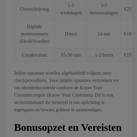
1-3
3-7
Overschrijving
€25
werkdagen
businessdagen
Digitale
portemonnees
Direct
24 uur
€10
(Skrill/Neteller)
Cryptovaluta
15-30 min
1-2 hours
€15
Iedere opnames worden afgehandeld volgens onze
checkprocedures. Voor initiële opnames verzoeken we
om identiteitscontrole conform de Know Your
Customer-regels (Know Your Customer). Dit is een
sectorstandaard die bestemd is om oplichting te
tegengaan en bewust gokken te aanmoedigen.
Bonusopzet en Vereisten