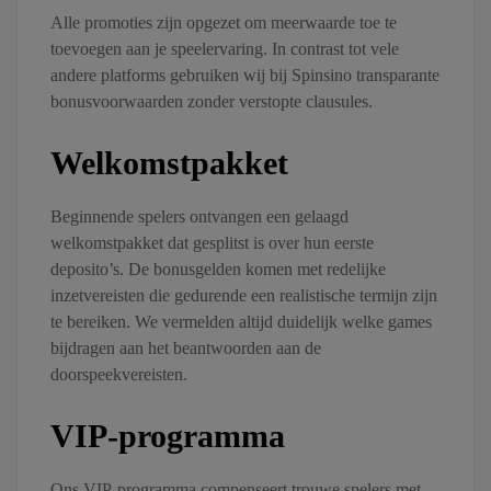
Alle promoties zijn opgezet om meerwaarde toe te
toevoegen aan je speelervaring. In contrast tot vele
andere platforms gebruiken wij bij Spinsino transparante
bonusvoorwaarden zonder verstopte clausules.
Welkomstpakket
Beginnende spelers ontvangen een gelaagd
welkomstpakket dat gesplitst is over hun eerste
deposito’s. De bonusgelden komen met redelijke
inzetvereisten die gedurende een realistische termijn zijn
te bereiken. We vermelden altijd duidelijk welke games
bijdragen aan het beantwoorden aan de
doorspeekvereisten.
VIP-programma
Ons VIP-programma compenseert trouwe spelers met