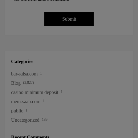
Categories
bar-salsa.com
1
Blog
(2,827)
casino minimum deposit
1
mem-saab.com
1
public
1
Uncategorized
189
Recent Comments