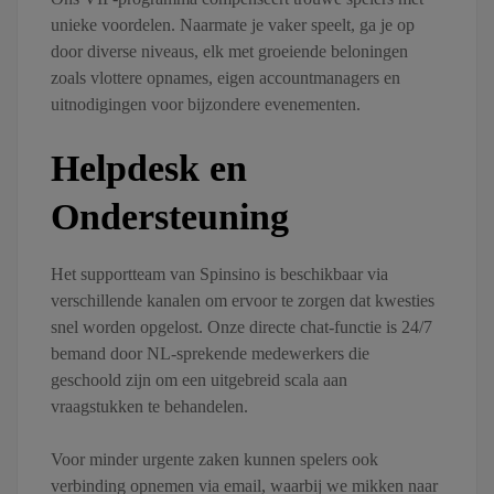
unieke voordelen. Naarmate je vaker speelt, ga je op
door diverse niveaus, elk met groeiende beloningen
zoals vlottere opnames, eigen accountmanagers en
uitnodigingen voor bijzondere evenementen.
Helpdesk en
Ondersteuning
Het supportteam van Spinsino is beschikbaar via
verschillende kanalen om ervoor te zorgen dat kwesties
snel worden opgelost. Onze directe chat-functie is 24/7
bemand door NL-sprekende medewerkers die
geschoold zijn om een uitgebreid scala aan
vraagstukken te behandelen.
Voor minder urgente zaken kunnen spelers ook
verbinding opnemen via email, waarbij we mikken naar