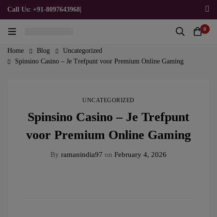
Call Us: +91-8097643968
|
Email Us: admin@allpromotionalgifts.com
0
Home
Blog
Uncategorized
Spinsino Casino – Je Trefpunt voor Premium Online Gaming
UNCATEGORIZED
Spinsino Casino – Je Trefpunt
voor Premium Online Gaming
By
ramanindia97
on
February 4, 2026