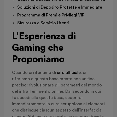
Soluzioni di Deposito Protette e Immediate
Programma di Premi e Privilegi VIP
Sicurezza e Servizio Utenti
L’Esperienza di
Gaming che
Proponiamo
Quando ci riferiamo di
sito ufficiale
, ci
riferiamo a questa base creata con un fine
preciso: rivoluzionare gli parametri del mondo
del intrattenimento online. Dal secondo in cui
tu accedi alla questa base, scoprirai
immediatamente la cura scrupolosa ai elementi
che distingue ciascun aspetto dell’interfaccia
cliente. Abbiamo noi creato un sistema dove la