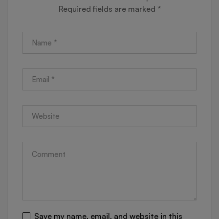
n
Required fields are marked
*
Save my name, email, and website in this