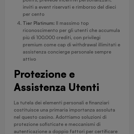
inviti a event riservati e rimborso del dieci
per cento
Tier Platinum:
Il massimo top
riconoscimento per gli utenti che accumula
più di 100.000 crediti, con privilegi
premium come cap di withdrawal illimitati e
assistenza concierge personale sempre
attivo
Protezione e
Assistenza Utenti
La tutela dei elementi personali e finanziari
costituisce una primaria importanza assoluta
nel questo casino. Adottiamo soluzioni di
protezione sofisticate e meccanismi di
autenticazione a doppio fattori per certificare