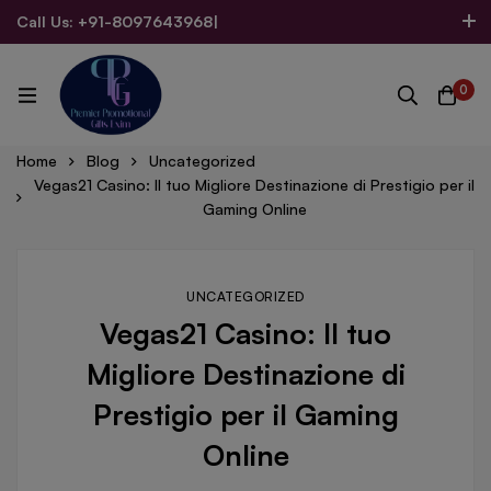
Call Us: +91-8097643968
|
Email Us: admin@allpromotionalgifts.com
0
Home
Blog
Uncategorized
Vegas21 Casino: Il tuo Migliore Destinazione di Prestigio per il
Gaming Online
UNCATEGORIZED
Vegas21 Casino: Il tuo
Migliore Destinazione di
Prestigio per il Gaming
Online