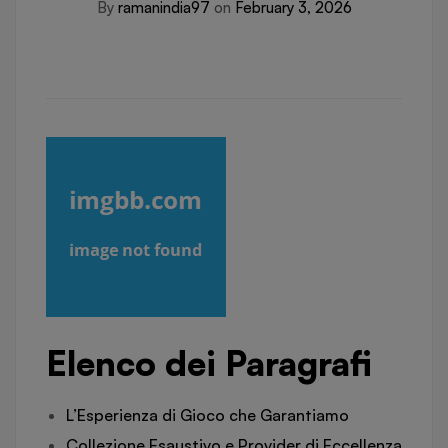
By
ramanindia97
on
February 3, 2026
Elenco dei Paragrafi
L’Esperienza di Gioco che Garantiamo
Collezione Esaustivo e Provider di Eccellenza