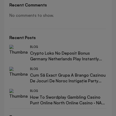
Recent Comments
No comments to show.
Recent Posts
BLOG
Crypto Loko No Deposit Bonus
Germany Netherlands Play Instantly
qbetsnederland.com
BLOG
Cum Să Exact Grupa A Brango Cazinou
De Jocuri De Noroc Instigație Party
Online Casino · Europa Centrală și de
BLOG
Est Try Your Luck
How To Swordplay Gambling Casino
Punt Online North Online Casino · NA
region Unlock Offer