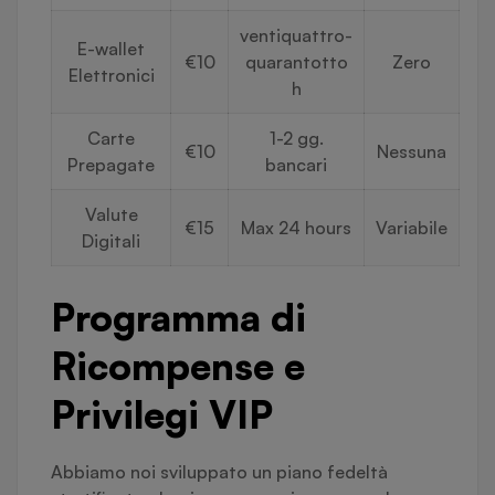
ventiquattro-
E-wallet
€10
quarantotto
Zero
Elettronici
h
Carte
1-2 gg.
€10
Nessuna
Prepagate
bancari
Valute
€15
Max 24 hours
Variabile
Digitali
Programma di
Ricompense e
Privilegi VIP
Abbiamo noi sviluppato un piano fedeltà