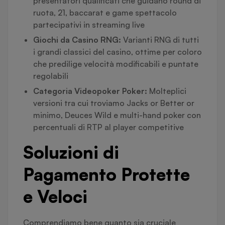
presentatori qualificati che guidano round di
ruota, 21, baccarat e game spettacolo
partecipativi in streaming live
Giochi da Casino RNG:
Varianti RNG di tutti
i grandi classici del casino, ottime per coloro
che predilige velocità modificabili e puntate
regolabili
Categoria Videopoker Poker:
Molteplici
versioni tra cui troviamo Jacks or Better or
minimo, Deuces Wild e multi-hand poker con
percentuali di RTP al player competitive
Soluzioni di
Pagamento Protette
e Veloci
Comprendiamo bene quanto sia cruciale