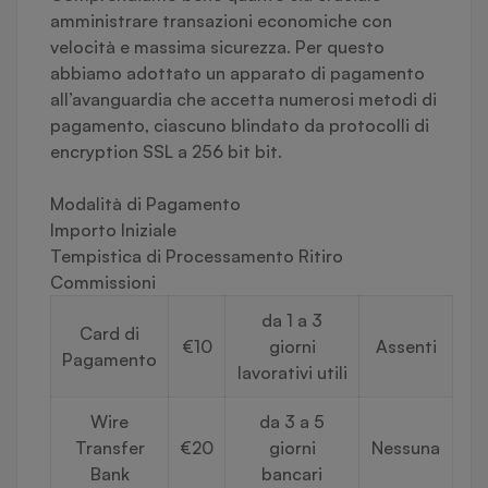
amministrare transazioni economiche con
velocità e massima sicurezza. Per questo
abbiamo adottato un apparato di pagamento
all’avanguardia che accetta numerosi metodi di
pagamento, ciascuno blindato da protocolli di
encryption SSL a 256 bit bit.
Modalità di Pagamento
Importo Iniziale
Tempistica di Processamento Ritiro
Commissioni
da 1 a 3
Card di
€10
giorni
Assenti
Pagamento
lavorativi utili
Wire
da 3 a 5
Transfer
€20
giorni
Nessuna
Bank
bancari