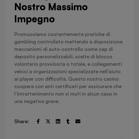
Nostro Massimo
Impegno
Promuoviamo costantemente pratiche di
gambling controllato mettendo a disposizione
meccanismi di auto-controllo come cap di
deposito personalizzabili, scelte di blocco
volontario provvisoria o totale, e collegamenti
veloci a organizzazioni specializzate nell’aiuto
ai player con difficoltà. Questo nostro casino
coopera con enti certificati per assicurare che
l’intrattenimento non si muti in alcun caso in
una negativa grave.
Share: