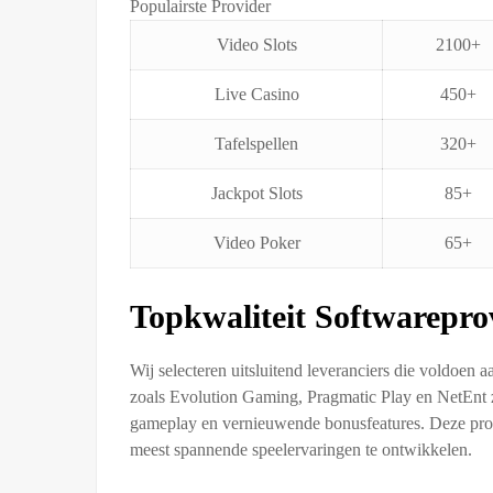
Populairste Provider
Video Slots
2100+
Live Casino
450+
Tafelspellen
320+
Jackpot Slots
85+
Video Poker
65+
Topkwaliteit Softwarepro
Wij selecteren uitsluitend leveranciers die voldoen 
zoals Evolution Gaming, Pragmatic Play en NetEnt z
gameplay en vernieuwende bonusfeatures. Deze prov
meest spannende speelervaringen te ontwikkelen.