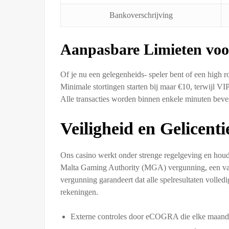
Bankoverschrijving
Aanpasbare Limieten voo
Of je nu een gelegenheids- speler bent of een high r
Minimale stortingen starten bij maar €10, terwijl VI
Alle transacties worden binnen enkele minuten bevest
Veiligheid en Gelicen
Ons casino werkt onder strenge regelgeving en houd
Malta Gaming Authority (MGA) vergunning, een van 
vergunning garandeert dat alle spelresultaten volle
rekeningen.
Externe controles door eCOGRA die elke maand u