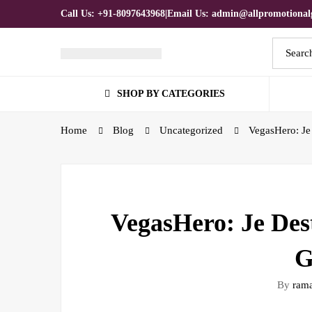
Call Us: +91-8097643968
|
Email Us: admin@allpromotionalg
Search
for:
SHOP BY CATEGORIES
Home
Blog
Uncategorized
VegasHero: Je
VegasHero: Je Des
G
By
rama