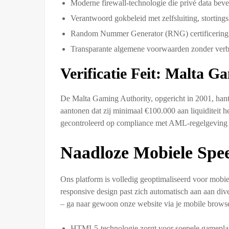
Moderne firewall-technologie die privé data beve
Verantwoord gokbeleid met zelfsluiting, stortingsl
Random Nummer Generator (RNG) certificering di
Transparante algemene voorwaarden zonder verb
Verificatie Feit: Malta 
De Malta Gaming Authority, opgericht in 2001, hante
aantonen dat zij minimaal €100.000 aan liquiditeit h
gecontroleerd op compliance met AML-regelgeving 
Naadloze Mobiele Spee
Ons platform is volledig geoptimaliseerd voor mobiele
responsive design past zich automatisch aan aan di
– ga naar gewoon onze website via je mobile browse
HTML5-technologie zorgt voor soepele gamepla