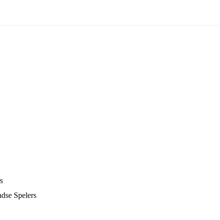
s
dse Spelers