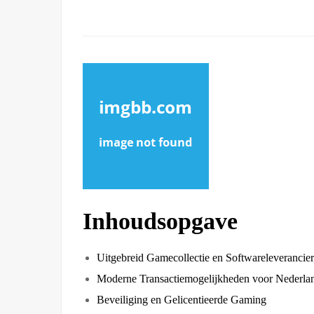
Inhoudsopgave
Uitgebreid Gamecollectie en Softwareleverancier
Moderne Transactiemogelijkheden voor Nederlan
Beveiliging en Gelicentieerde Gaming