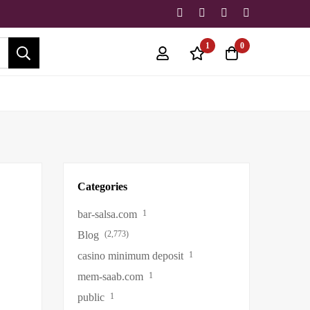
1
0
Categories
bar-salsa.com
1
Blog
(2,773)
casino minimum deposit
1
mem-saab.com
1
public
1