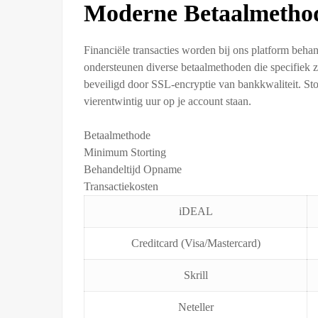
Moderne Betaalmethod
Financiële transacties worden bij ons platform behan
ondersteunen diverse betaalmethoden die specifiek z
beveiligd door SSL-encryptie van bankkwaliteit. Sto
vierentwintig uur op je account staan.
Betaalmethode
Minimum Storting
Behandeltijd Opname
Transactiekosten
iDEAL
Creditcard (Visa/Mastercard)
Skrill
Neteller