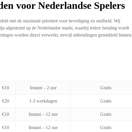
en voor Nederlandse Spelers
deld met de maximale prioriteit voor beveiliging en snelheid. Wij
ijn afgestemd op de Nederlandse markt, waarbij iedere betaling wordt
rtingen worden direct verwerkt, terwijl uitbetalingen gemiddeld binnen
€10
Instant – 2 uur
Gratis
€20
1-3 werkdagen
Gratis
€10
Instant – 12 uur
Gratis
€10
Instant – 12 uur
Gratis