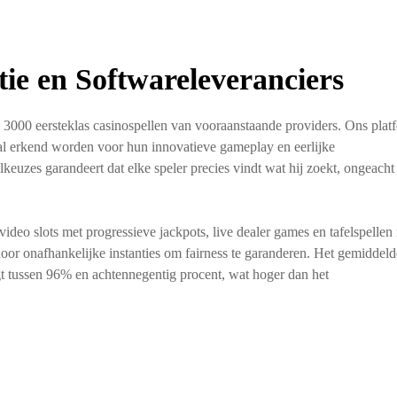
ie en Softwareleveranciers
 3000 eersteklas casinospellen van vooraanstaande providers. Ons plat
l erkend worden voor hun innovatieve gameplay en eerlijke
keuzes garandeert dat elke speler precies vindt wat hij zoekt, ongeacht
ideo slots met progressieve jackpots, live dealer games en tafelspellen
 door onafhankelijke instanties om fairness te garanderen. Het gemiddeld
gt tussen 96% en achtennegentig procent, wat hoger dan het