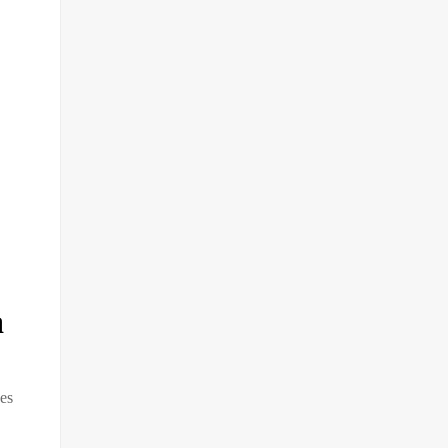
a
ges