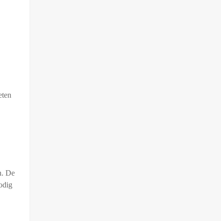
eten
n. De
odig