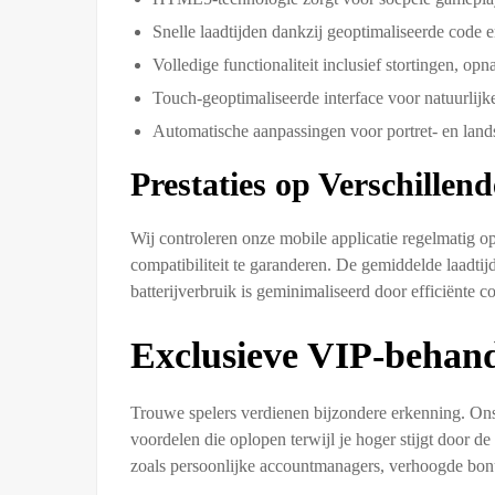
Snelle laadtijden dankzij geoptimaliseerde code 
Volledige functionaliteit inclusief stortingen, op
Touch-geoptimaliseerde interface voor natuurlijk
Automatische aanpassingen voor portret- en lan
Prestaties op Verschillen
Wij controleren onze mobile applicatie regelmatig o
compatibiliteit te garanderen. De gemiddelde laadt
batterijverbruik is geminimaliseerd door efficiënte c
Exclusieve VIP-behand
Trouwe spelers verdienen bijzondere erkenning. Ons
voordelen die oplopen terwijl je hoger stijgt door d
zoals persoonlijke accountmanagers, verhoogde bon