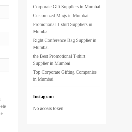
Corporate Gift Suppliers in Mumbai
Customized Mugs in Mumbai
Promotional T-shirt Suppliers in
Mumbai
Right Conference Bag Supplier in
Mumbai
the Best Promotional T-shirt
Supplier in Mumbai
Top Corporate Gifting Companies
in Mumbai
Instagram
s
pele
No access token
de