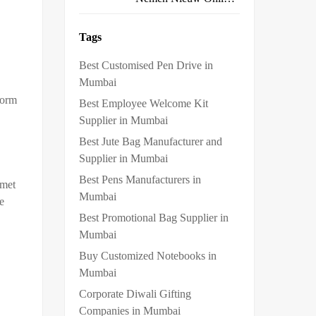
Schutz Ihrer
Casinos Oria Casino
Persönlichen Und
Belgisch grondgebied
Fiskalischen Info .
Tags
Win Big Today
Legzo Casino .
Deutschland Start
Best Customised Pen Drive in
Winning
Mumbai
form
Best Employee Welcome Kit
Supplier in Mumbai
Best Jute Bag Manufacturer and
Supplier in Mumbai
Best Pens Manufacturers in
 met
Mumbai
e
Best Promotional Bag Supplier in
Mumbai
Buy Customized Notebooks in
Mumbai
Corporate Diwali Gifting
Companies in Mumbai