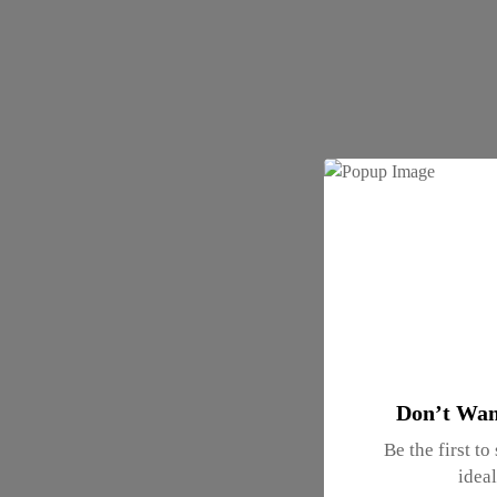
Don’t Wan
Be the first to
idea