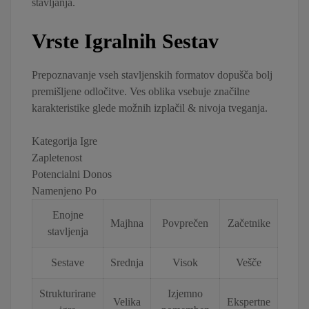
stavljanja.
Vrste Igralnih Sestav
Prepoznavanje vseh stavljenskih formatov dopušča bolj
premišljene odločitve. Ves oblika vsebuje značilne
karakteristike glede možnih izplačil & nivoja tveganja.
Kategorija Igre
Zapletenost
Potencialni Donos
Namenjeno Po
Enojne
Majhna
Povprečen
Začetnike
stavljenja
Sestave
Srednja
Visok
Vešče
Strukturirane
Izjemno
Velika
Ekspertne