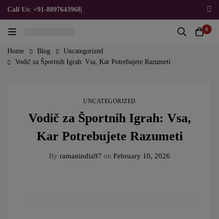
Call Us: +91-8097643968
|
Email Us: admin@allpromotionalgifts.com
0
Home
Blog
Uncategorized
Vodič za Športnih Igrah: Vsa, Kar Potrebujete Razumeti
UNCATEGORIZED
Vodič za Športnih Igrah: Vsa,
Kar Potrebujete Razumeti
By
ramanindia97
on
February 10, 2026