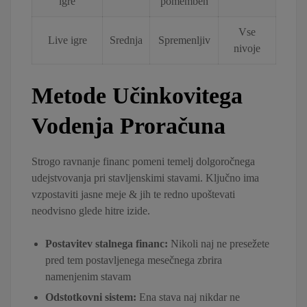
igre
pomemben
Vse
Live igre
Srednja
Spremenljiv
nivoje
Metode Učinkovitega
Vodenja Proračuna
Strogo ravnanje financ pomeni temelj dolgoročnega
udejstvovanja pri stavljenskimi stavami. Ključno ima
vzpostaviti jasne meje & jih te redno upoštevati
neodvisno glede hitre izide.
Postavitev stalnega financ:
Nikoli naj ne presežete
pred tem postavljenega mesečnega zbrira
namenjenim stavam
Odstotkovni sistem:
Ena stava naj nikdar ne