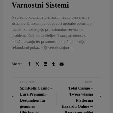
Varnostni Sistemi
Napredno kodiranje prenašanj, redno preverjanje
sistemov & razumljivi dogovori uporabe pomenijo
merila, ki razlikujejo profesionalne servise od
problematičnih dobaviteljev. Transparentnost z
obračunavanju ter prisotnost pomoči pomenijo
sekundarni pokazatelji verodostojnosti.
Share:
PREVIOUS
NEXT
SpinRollz Casino –
Total Casino –
Eure Premium-
Twoja własna
Destination für
Platforma
genuines
Hazardu Online w
Glücksspiel
Rzeczypospolitej