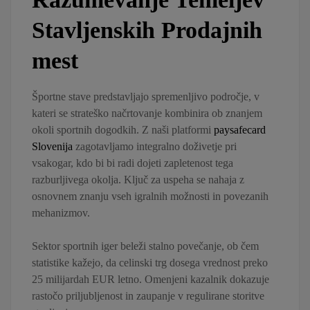
Stavljenskih Prodajnih
mest
Športne stave predstavljajo spremenljivo področje, v
kateri se strateško načrtovanje kombinira ob znanjem
okoli sportnih dogodkih. Z naši platformi
paysafecard
Slovenija
zagotavljamo integralno doživetje pri
vsakogar, kdo bi bi radi dojeti zapletenost tega
razburljivega okolja. Ključ za uspeha se nahaja z
osnovnem znanju vseh igralnih možnosti in povezanih
mehanizmov.
Sektor sportnih iger beleži stalno povečanje, ob čem
statistike kažejo, da celinski trg dosega vrednost preko
25 milijardah EUR letno. Omenjeni kazalnik dokazuje
rastočo priljubljenost in zaupanje v regulirane storitve