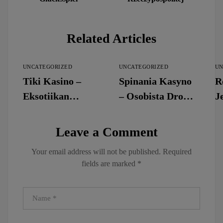
Related Articles
UNCATEGORIZED
UNCATEGORIZED
UN
Tiki Kasino –
Spinania Kasyno
R
Eksotiikan
– Osobista Droga
J
pelimaailma
do Rozrywki
D
suomalaisille
Online
I
Leave a Comment
pelaajille
S
Your email address will not be published.
Required
g
fields are marked
*