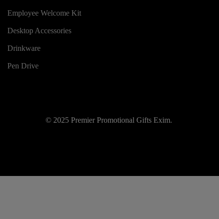
Employee Welcome Kit
Desktop Accessories
Drinkware
Pen Drive
© 2025 Premier Promotional Gifts Exim.