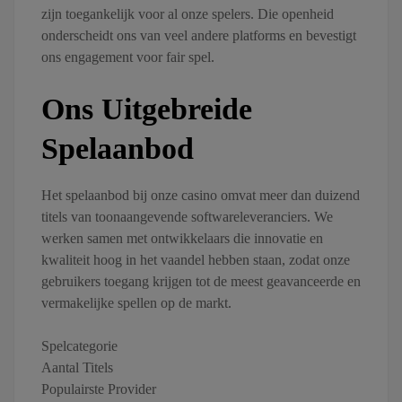
zijn toegankelijk voor al onze spelers. Die openheid
onderscheidt ons van veel andere platforms en bevestigt
ons engagement voor fair spel.
Ons Uitgebreide
Spelaanbod
Het spelaanbod bij onze casino omvat meer dan duizend
titels van toonaangevende softwareleveranciers. We
werken samen met ontwikkelaars die innovatie en
kwaliteit hoog in het vaandel hebben staan, zodat onze
gebruikers toegang krijgen tot de meest geavanceerde en
vermakelijke spellen op de markt.
Spelcategorie
Aantal Titels
Populairste Provider