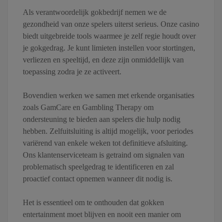
Als verantwoordelijk gokbedrijf nemen we de
gezondheid van onze spelers uiterst serieus. Onze casino
biedt uitgebreide tools waarmee je zelf regie houdt over
je gokgedrag. Je kunt limieten instellen voor stortingen,
verliezen en speeltijd, en deze zijn onmiddellijk van
toepassing zodra je ze activeert.
Bovendien werken we samen met erkende organisaties
zoals GamCare en Gambling Therapy om
ondersteuning te bieden aan spelers die hulp nodig
hebben. Zelfuitsluiting is altijd mogelijk, voor periodes
variërend van enkele weken tot definitieve afsluiting.
Ons klantenserviceteam is getraind om signalen van
problematisch speelgedrag te identificeren en zal
proactief contact opnemen wanneer dit nodig is.
Het is essentieel om te onthouden dat gokken
entertainment moet blijven en nooit een manier om