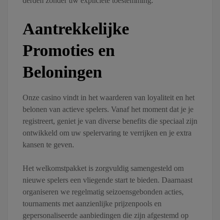
derden zonder uw expliciete toestemming.
Aantrekkelijke
Promoties en
Beloningen
Onze casino vindt in het waarderen van loyaliteit en het
belonen van actieve spelers. Vanaf het moment dat je je
registreert, geniet je van diverse benefits die speciaal zijn
ontwikkeld om uw spelervaring te verrijken en je extra
kansen te geven.
Het welkomstpakket is zorgvuldig samengesteld om
nieuwe spelers een vliegende start te bieden. Daarnaast
organiseren we regelmatig seizoensgebonden acties,
tournaments met aanzienlijke prijzenpools en
gepersonaliseerde aanbiedingen die zijn afgestemd op