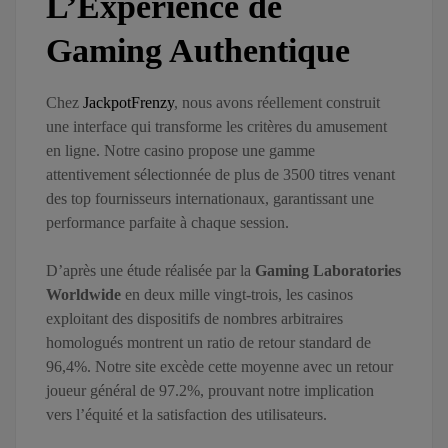
L’Expérience de
Gaming Authentique
Chez
JackpotFrenzy
, nous avons réellement construit
une interface qui transforme les critères du amusement
en ligne. Notre casino propose une gamme
attentivement sélectionnée de plus de 3500 titres venant
des top fournisseurs internationaux, garantissant une
performance parfaite à chaque session.
D’après une étude réalisée par la
Gaming Laboratories
Worldwide
en deux mille vingt-trois, les casinos
exploitant des dispositifs de nombres arbitraires
homologués montrent un ratio de retour standard de
96,4%. Notre site excède cette moyenne avec un retour
joueur général de 97.2%, prouvant notre implication
vers l’équité et la satisfaction des utilisateurs.