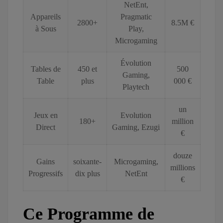
NetEnt,
Appareils
Pragmatic
2800+
8.5M €
à Sous
Play,
Microgaming
Évolution
Tables de
450 et
500
Gaming,
Table
plus
000 €
Playtech
un
Jeux en
Evolution
180+
million
Direct
Gaming, Ezugi
€
douze
Gains
soixante-
Microgaming,
millions
Progressifs
dix plus
NetEnt
€
Ce Programme de