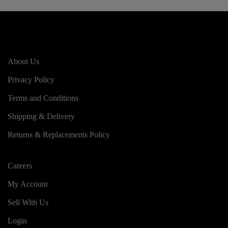
About Us
Privacy Policy
Terms and Conditions
Shipping & Delivery
Returns & Replacements Policy
Careers
My Account
Sell With Us
Login