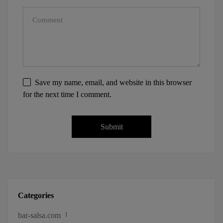
Save my name, email, and website in this browser
for the next time I comment.
Categories
bar-salsa.com
1