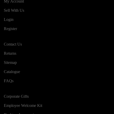
My Account
Sell With Us
Login
Register
Contact Us
Returns
Sitemap
Catalogue
FAQs
Corporate Gifts
Employee Welcome Kit