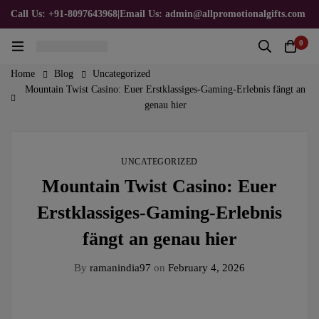
Call Us: +91-8097643968
|
Email Us: admin@allpromotionalgifts.com
0
Home
Blog
Uncategorized
Mountain Twist Casino: Euer Erstklassiges-Gaming-Erlebnis fängt an
genau hier
UNCATEGORIZED
Mountain Twist Casino: Euer
Erstklassiges-Gaming-Erlebnis
fängt an genau hier
By
ramanindia97
on
February 4, 2026