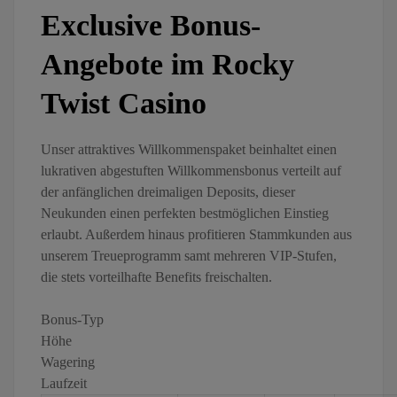
Exclusive Bonus-
Angebote im Rocky
Twist Casino
Unser attraktives Willkommenspaket beinhaltet einen
lukrativen abgestuften Willkommensbonus verteilt auf
der anfänglichen dreimaligen Deposits, dieser
Neukunden einen perfekten bestmöglichen Einstieg
erlaubt. Außerdem hinaus profitieren Stammkunden aus
unserem Treueprogramm samt mehreren VIP-Stufen,
die stets vorteilhafte Benefits freischalten.
Bonus-Typ
Höhe
Wagering
Laufzeit