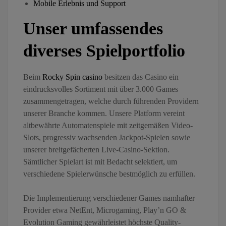
Mobile Erlebnis und Support
Unser umfassendes
diverses Spielportfolio
Beim
Rocky Spin casino
besitzen das Casino ein
eindrucksvolles Sortiment mit über 3.000 Games
zusammengetragen, welche durch führenden Providern
unserer Branche kommen. Unsere Platform vereint
altbewährte Automatenspiele mit zeitgemäßen Video-
Slots, progressiv wachsenden Jackpot-Spielen sowie
unserer breitgefächerten Live-Casino-Sektion.
Sämtlicher Spielart ist mit Bedacht selektiert, um
verschiedene Spielerwünsche bestmöglich zu erfüllen.
Die Implementierung verschiedener Games namhafter
Provider etwa NetEnt, Microgaming, Play’n GO &
Evolution Gaming gewährleistet höchste Quality-