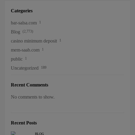
Categories
bar-salsa.com
1
Blog
(2,773)
casino minimum deposit
1
mem-saab.com
1
public
1
Uncategorized
189
Recent Comments
No comments to show.
Recent Posts
BLOG