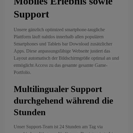
Mobiles Erlebnis sowie
Support
Unsere gänzlich optimized smartphone-taugliche
Plattform läuft nahtlos innerhalb allen populären
Smartphones und Tablets bar Download zusätzlicher
Apps. Diese anpassungsfähige Webseite justiert das
Layout automatisch der Bildschirmgröße optimal an und
ermöglicht Access zu das gesamte gesamte Game-
Portfolio.
Multilingualer Support
durchgehend während die
Stunden
Unser Support-Team ist 24 Stunden am Tag via