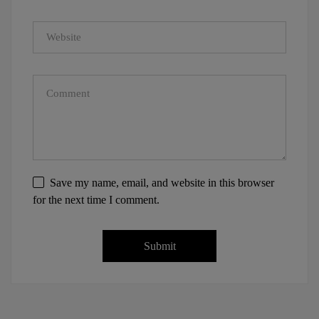
Save my name, email, and website in this browser
for the next time I comment.