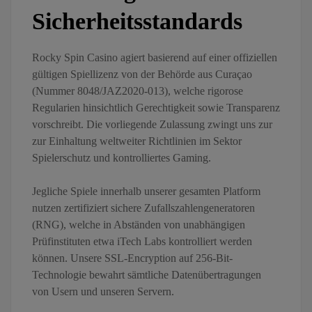
Sicherheitsstandards
Rocky Spin Casino agiert basierend auf einer offiziellen
gültigen Spiellizenz von der Behörde aus Curaçao
(Nummer 8048/JAZ2020-013), welche rigorose
Regularien hinsichtlich Gerechtigkeit sowie Transparenz
vorschreibt. Die vorliegende Zulassung zwingt uns zur
zur Einhaltung weltweiter Richtlinien im Sektor
Spielerschutz und kontrolliertes Gaming.
Jegliche Spiele innerhalb unserer gesamten Platform
nutzen zertifiziert sichere Zufallszahlengeneratoren
(RNG), welche in Abständen von unabhängigen
Prüfinstituten etwa iTech Labs kontrolliert werden
können. Unsere SSL-Encryption auf 256-Bit-
Technologie bewahrt sämtliche Datenübertragungen
von Usern und unseren Servern.