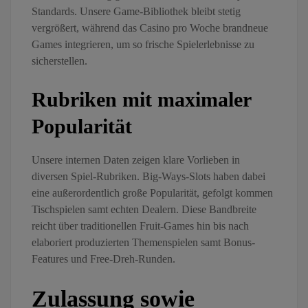
Standards. Unsere Game-Bibliothek bleibt stetig
vergrößert, während das Casino pro Woche brandneue
Games integrieren, um so frische Spielerlebnisse zu
sicherstellen.
Rubriken mit maximaler
Popularität
Unsere internen Daten zeigen klare Vorlieben in
diversen Spiel-Rubriken. Big-Ways-Slots haben dabei
eine außerordentlich große Popularität, gefolgt kommen
Tischspielen samt echten Dealern. Diese Bandbreite
reicht über traditionellen Fruit-Games hin bis nach
elaboriert produzierten Themenspielen samt Bonus-
Features und Free-Dreh-Runden.
Zulassung sowie