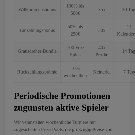
100% bis
Willkommensbonus
35x
30 Ta
500€
50% bis
21
Einzahlungsbonus
30x
250€
Kalender
100 Free
40x
Gratisdreher-Bundle
14 Ta
Spins
Profite
10%
Rückzahlungsprämie
Keinerlei
7 Tag
wöchentlich
Periodische Promotionen
zugunsten aktive Spieler
Wir veranstalten wöchentliche Turniere mit
zugesicherten Prize-Pools, die großzügig Preise von