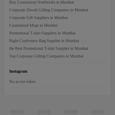
Buy Customized Notebooks in Mumbai
Corporate Diwali Gifting Companies in Mumbai
Corporate Gift Suppliers in Mumbai
Customized Mugs in Mumbai
Promotional T-shirt Suppliers in Mumbai
Right Conference Bag Supplier in Mumbai
the Best Promotional T-shirt Supplier in Mumbai
Top Corporate Gifting Companies in Mumbai
Instagram
No access token