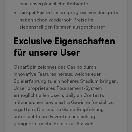
eine unvergleichliche Ambiente
Unsere progressiven Jackpots
Jackpot-Spiele:
haben schon wiederholt Preise im
siebenstelligen Rahmen ausgeschüttet
Exclusive Eigenschaften
für unsere User
OscarSpin zeichnet das Casino durch
innovative Features heraus, welche euer
Spielerfahrung zu ein höheres Stadium bringen.
Unser proprietäres Tournament-System
ermöglicht allen Usern, daily an Contests
mitzumachen sowie extra Gewinne für sich zu
ergattern. Die smarte Game-Empfehlung
untersucht eure Favoriten und schlägt
geeignete frische Spiele zur Auswahl.