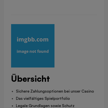
Übersicht
Sichere Zahlungsoptionen bei unser Casino
Das vielfältiges Spielportfolio
Legale Grundlagen sowie Schutz