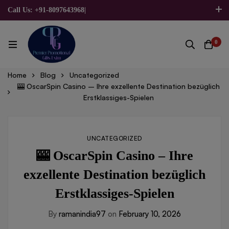
Call Us: +91-8097643968
|
Email Us: admin@allpromotionalgifts.com
0
Home
Blog
Uncategorized
🎰 OscarSpin Casino – Ihre exzellente Destination bezüglich
Erstklassiges-Spielen
UNCATEGORIZED
🎰 OscarSpin Casino – Ihre
exzellente Destination bezüglich
Erstklassiges-Spielen
By
ramanindia97
on
February 10, 2026