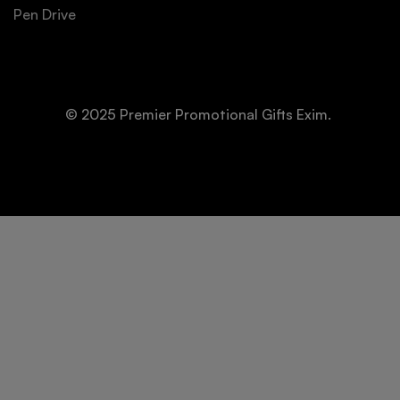
Pen Drive
© 2025 Premier Promotional Gifts Exim.