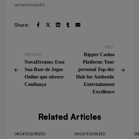
unterstreicht.
Share:
NEXT
Ripper Casino
PREVIOUS
NovaDreams: Essa
Platform: Your
Sua Base de Jogos
personal Top-tier
Online que oferece
Hub for Authentic
Confiança
Entertainment
Excellence
Related Articles
UNCATEGORIZED
UNCATEGORIZED
UN