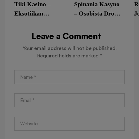
Tiki Kasino –
Spinania Kasyno
R
Eksotiikan
– Osobista Droga
J
pelimaailma
do Rozrywki
D
suomalaisille
Online
I
Leave a Comment
pelaajille
S
Your email address will not be published.
g
Required fields are marked
*