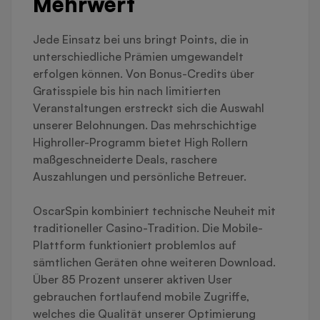
Mehrwert
Jede Einsatz bei uns bringt Points, die in
unterschiedliche Prämien umgewandelt
erfolgen können. Von Bonus-Credits über
Gratisspiele bis hin nach limitierten
Veranstaltungen erstreckt sich die Auswahl
unserer Belohnungen. Das mehrschichtige
Highroller-Programm bietet High Rollern
maßgeschneiderte Deals, raschere
Auszahlungen und persönliche Betreuer.
OscarSpin kombiniert technische Neuheit mit
traditioneller Casino-Tradition. Die Mobile-
Plattform funktioniert problemlos auf
sämtlichen Geräten ohne weiteren Download.
Über 85 Prozent unserer aktiven User
gebrauchen fortlaufend mobile Zugriffe,
welches die Qualität unserer Optimierung