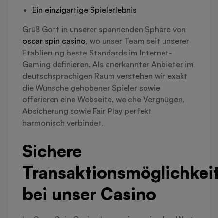
Ein einzigartige Spielerlebnis
Grüß Gott in unserer spannenden Sphäre von
oscar spin casino
, wo unser Team seit unserer
Etablierung beste Standards im Internet-
Gaming definieren. Als anerkannter Anbieter im
deutschsprachigen Raum verstehen wir exakt
die Wünsche gehobener Spieler sowie
offerieren eine Webseite, welche Vergnügen,
Absicherung sowie Fair Play perfekt
harmonisch verbindet.
Sichere
Transaktionsmöglichkei
bei unser Casino