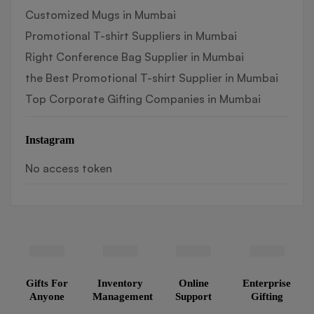
Customized Mugs in Mumbai
Promotional T-shirt Suppliers in Mumbai
Right Conference Bag Supplier in Mumbai
the Best Promotional T-shirt Supplier in Mumbai
Top Corporate Gifting Companies in Mumbai
Instagram
No access token
Gifts For
Inventory
Online
Enterprise
Anyone
Management
Support
Gifting